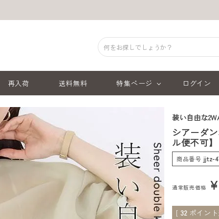
再入荷
送料無料
特集ページ
ログイン
装い自由な2W
シアーダン
ル便不可】
商品番号
jjtz-
通常販売価格
[
32
ポイント