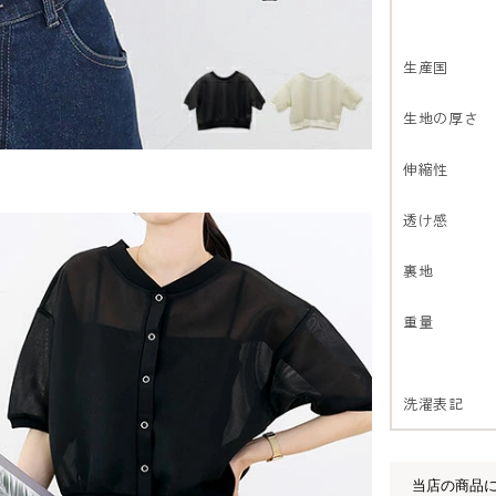
生産国
生地の厚さ
伸縮性
透け感
裏地
重量
洗濯表記