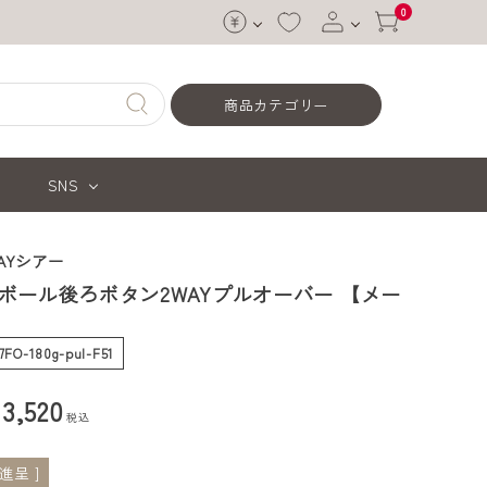
0
ログイン
商品カテゴリー
会員登録
SNS
AYシアー
ボール後ろボタン2WAYプルオーバー 【メー
47FO-180g-pul-F51
¥
3,520
税込
進呈 ]