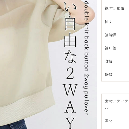
襟付け根幅
袖丈
脇繰幅
袖口幅
身幅
裾幅
素材／ディテ
ル
素材