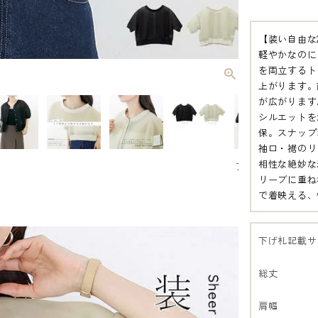
【装い自由な
軽やかなのに
を両立するト
上がります。
が広がります
シルエットを
保。スナップ
袖口・裾のリ
相性な絶妙な
ブラック
グ
リーブに重ね
01
ュ
で着映える、
下げ札記載サ
総丈
肩幅