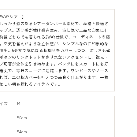
2WAYシアー】
しっかり感のあるシアーダンボール素材で、品格と快適さ
ップス。透け感が抜け感を生み、涼し気で上品な印象に仕
前後どちらでも着られる2WAY仕様で、コーディネートの幅
。空気を含んだような立体感が、シンプルなのに印象的な
演出。5分袖で気になる腕周りをカバーしつつ、涼しさも確
ボタンのリングドットがさり気ないアクセントに。襟元・
ブ切替が全体を引き締めます。パンツにもスカートにも好
着丈で、毎日のコーデに活躍します。ワンピースやノース
レージ
れば、二の腕カバーも叶えつつ品良く仕上がります。一枚
 13
忙しい朝も頼れるアイテムです。
イズ
M
50cm
54cm