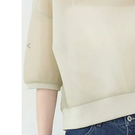
ログイン
会員登録
シアー
ダンボ
¥
3,52
ール後
0
ろボタ
ン2WA
(税込)
Yプル
オーバ
ー
【メー
ル便不
レディーストップス
可】
レディースボトムス