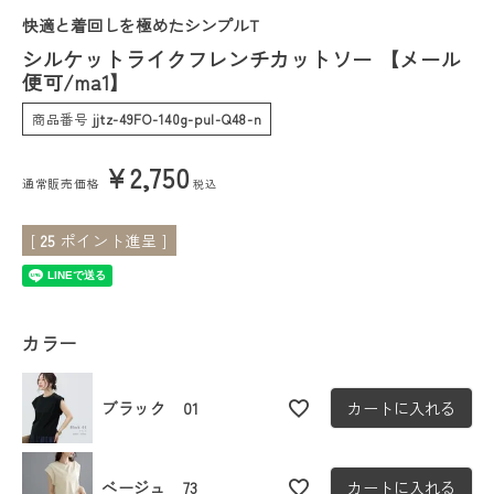
快適と着回しを極めたシンプルT
会員ステージ特典プログラムについて
シルケットライクフレンチカットソー 【メール
便可/ma1】
ご利用ガイド
商品番号
jjtz-49FO-140g-pul-Q48-n
¥
2,750
通常販売価格
税込
[
25
ポイント進呈 ]
カラー
ブラック 01
カートに入れる
ベージュ 73
カートに入れる