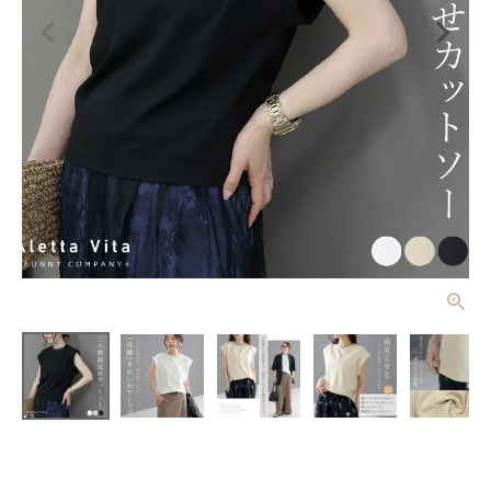
シルケットラ
イクフレンチ
カットソー
¥
2,750
(税込)
【メール便
可/ma1】
レディーストップス
レディースボトムス
ファッション雑貨