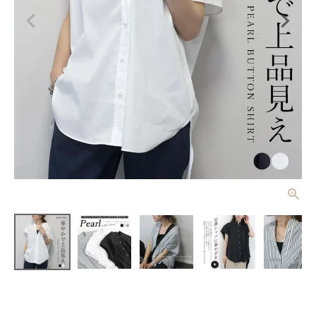
パールボタン
バンドカラー
フレンチシャ
¥
4,620
(税込)
ツ 【メール
便可/ma1.
5】
レディーストップス
レディースボトムス
ファッション雑貨