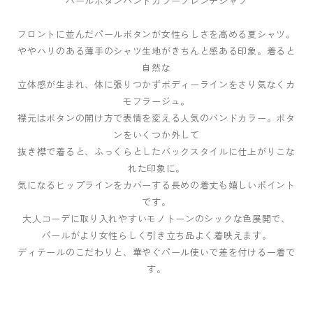
パールボタンバンドカラーフレンチシャツ
フロントに並んだパールボタンが女性らしさを高める夏シャツ。
ややハリのある薄手のシャツ生地がきちんと感ある印象。着ると
自然な
立体感が生まれ、体に張りつかずボディーラインをさり気なくカ
モフラージュ。
襟元はボタンの開け方で表情を変える人気のバンドカラー。ボタ
ンをいくつか外して
抜き襟で着ると、ふっくらとしたバックスタイルに仕上がりこな
れた印象に。
気になるヒップラインをカバーする長めの着丈も嬉しいポイント
です。
大人コーデに取り入れやすいモノトーンのシックな色展開で、
パールがより女性らしく引き立ち品よく着映えます。
ディテールのこだわりと、華やぐパール使いで差を付ける一着で
す。