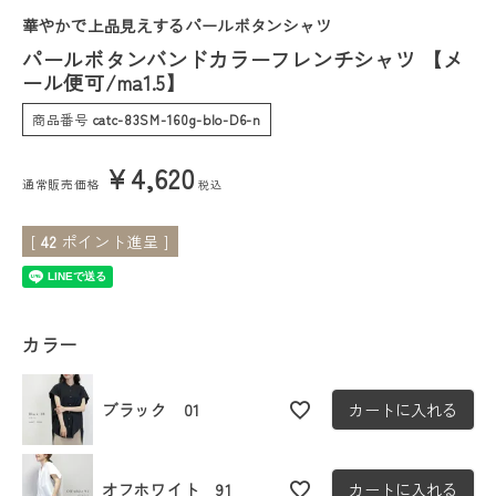
華やかで上品見えするパールボタンシャツ
会員ステージ特典プログラムについて
パールボタンバンドカラーフレンチシャツ 【メ
ール便可/ma1.5】
ご利用ガイド
商品番号
catc-83SM-160g-blo-D6-n
¥
4,620
通常販売価格
税込
[
42
ポイント進呈 ]
カラー
ブラック 01
カートに入れる
オフホワイト 91
カートに入れる