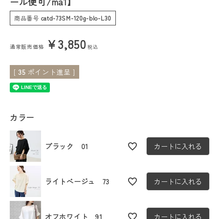
ール便可/ma1】
商品番号
catd-73SM-120g-blo-L30
会員ステージ特典プログラムについて
¥
3,850
ご利用ガイド
通常販売価格
税込
[
35
ポイント進呈 ]
カラー
ブラック 01
カートに入れる
ライトベージュ 73
カートに入れる
オフホワイト 91
カートに入れる