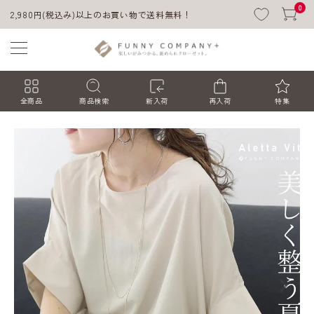
0
2,980円(税込み)以上のお買い物で送料無料！
全商品
商品検索
新入荷
再入荷
特集
ACCOUNT MENU
ようこそ ゲスト 様
ログイン
会員登録