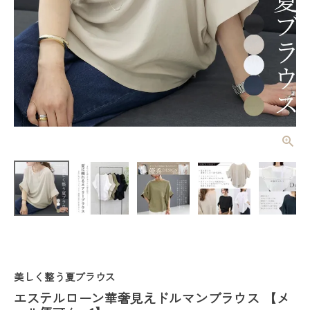
エステルロー
ン華奢見えド
ルマンブラウ
¥
3,850
(税込)
ス 【メール
便可/ma1】
レディーストップス
レディースボトムス
美しく整う夏ブラウス
ファッション雑貨
エステルローン華奢見えドルマンブラウス 【メ