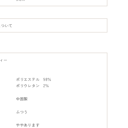
について
ィー
ポリエステル 98％
ポリウレタン 2％
中国製
ふつう
ややあります