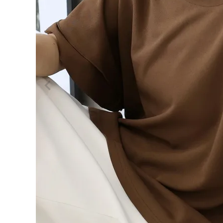
ログイン
会員登録
カット
ジョー
¥
3,9
ゼット
60
袖フリ
ルブラ
(税込)
ウス
【メー
ル便
可/ma
3】
レディーストップス
レディースボトムス