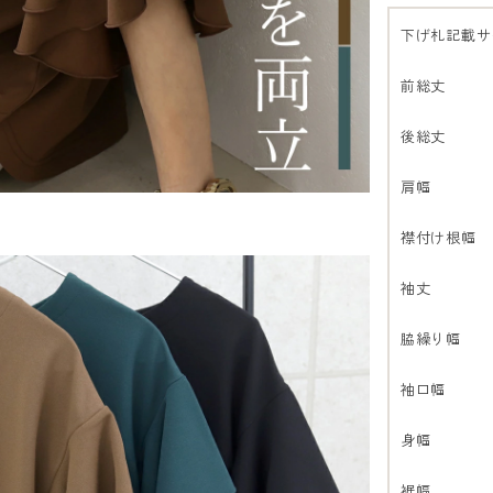
下げ札記載サ
前総丈
後総丈
肩幅
襟付け根幅
袖丈
脇繰り幅
袖口幅
身幅
裾幅