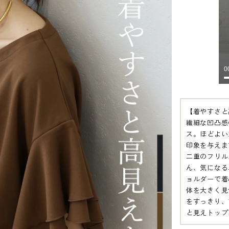
【着やすさと
繊細な凹凸感
ス。ほどよい
印象を与えま
二重のフリル
ん、気になる
ョルダーで着
体を大きく見
をすっきり、
と見えトップ