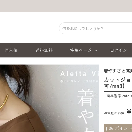
再入荷
送料無料
特集ページ
ログイン
着やすさと高
カットジョ
可/ma3
商品番号
cate
通常販売価格
[
36
ポイント