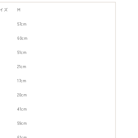
イズ
M
57cm
60cm
51cm
21cm
17cm
20cm
41cm
59cm
61cm