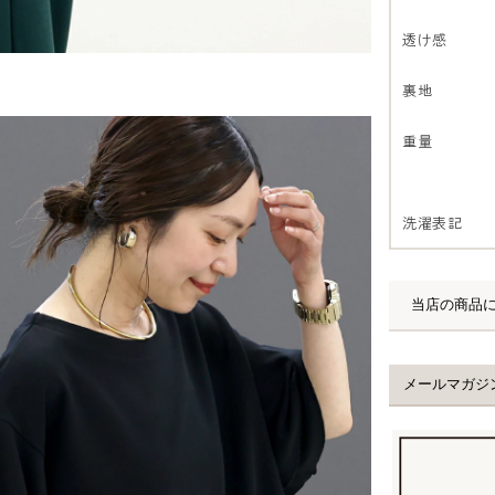
透け感
裏地
重量
洗濯表記