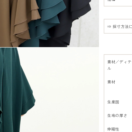
⇒ 採寸方法
素材／ディテ
ル
素材
生産国
生地の厚さ
伸縮性