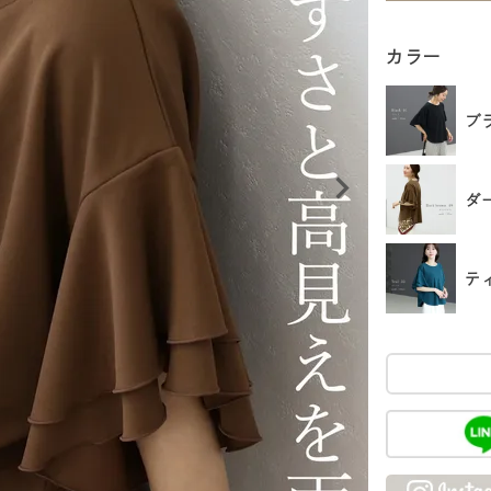
カラー
ブ
ダ
テ