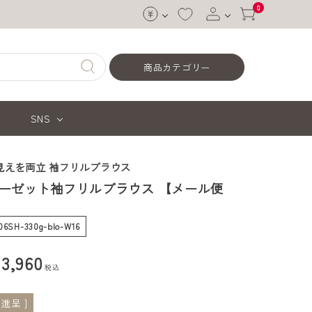
0
ログイン
商品カテゴリー
会員登録
SNS
見えを両立 袖フリルブラウス
ーゼット袖フリルブラウス 【メール便
】
-06SH-330g-blo-W16
¥
3,960
税込
進呈 ]