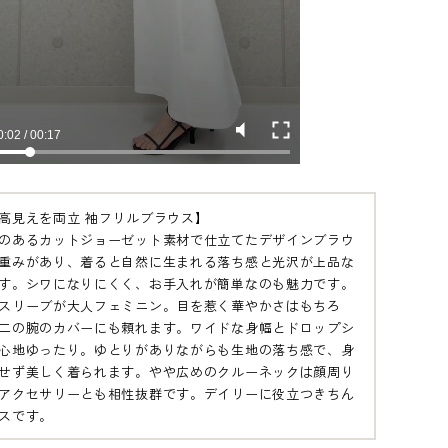
高見えを両立 袖フリルブラウス】
のあるカットジョーゼット素材で仕立てたデザインブラウ
重みがあり、着ると自然に生まれる落ち感と光沢が上品な
す。シワになりにくく、お手入れが簡単なのも魅力です。
スリーブが大人フェミニン。目を惹く華やかさはもちろ
二の腕のカバーにも頼れます。ワイドな身幅とドロップシ
心地ゆったり。ゆとりがありながらも生地の落ち感で、身
せず美しく着られます。やや広めのクルーネックは顔周り
アクセサリーとも相性抜群です。デイリーに役立つきちん
スです。