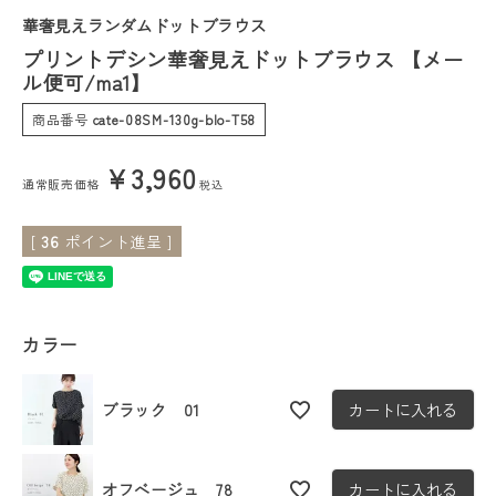
華奢見えランダムドットブラウス
会員ステージ特典プログラムについて
プリントデシン華奢見えドットブラウス 【メー
ル便可/ma1】
ご利用ガイド
商品番号
cate-08SM-130g-blo-T58
¥
3,960
通常販売価格
税込
[
36
ポイント進呈 ]
カラー
ブラック 01
カートに入れる
オフベージュ 78
カートに入れる