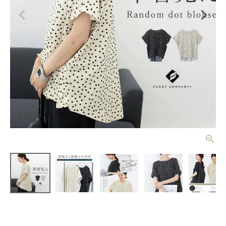
プリントデシ
ン華奢見えド
ットブラウス
¥
3,960
(税込)
【メール便
可/ma1】
レディーストップス
レディースボトムス
ファッション雑貨