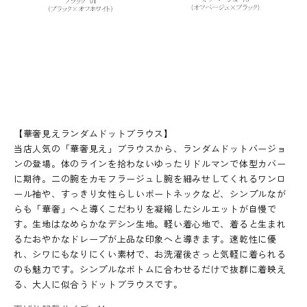
【華奢見えランダムドットブラウス】
当店人気の「華奢見え」ブラウスから、ランダムドットバージョ
ンの登場。体のラインを拾わないゆったりドルマンで体型カバー
に期待。二の腕をカモフラージュし腕を細みせしてくれるワンロ
ール袖や、すっきり女性らしいボートネックなど、シンプルなが
らも「華奢」へと導くこだわりを凝縮したシルエットが自慢で
す。生地はなめらかなデシン生地。軽い着心地で、着ると生まれ
るたおやかなドレープが上品な印象へと導きます。速乾性に優
れ、シワにもなりにくい素材で、お洗濯後さっと気軽に着られる
のも魅力です。シンプルなボトムに合わせるだけで抜群に着映え
る、大人に似合うドットブラウスです。