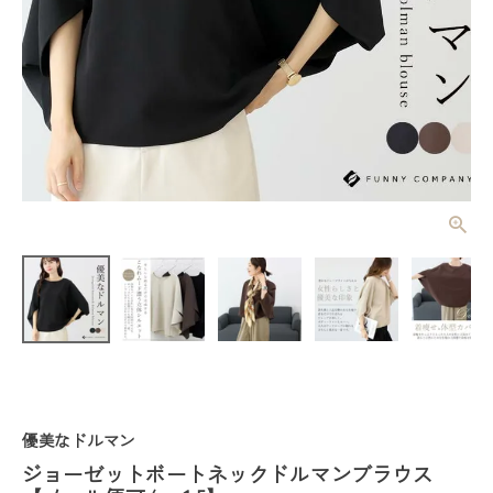
ジョーゼット
ボートネック
ドルマンブラ
¥
3,850
(税込)
ウス 【メー
ル便可/ma1.
5】
レディーストップス
レディースボトムス
優美なドルマン
ファッション雑貨
ジョーゼットボートネックドルマンブラウス