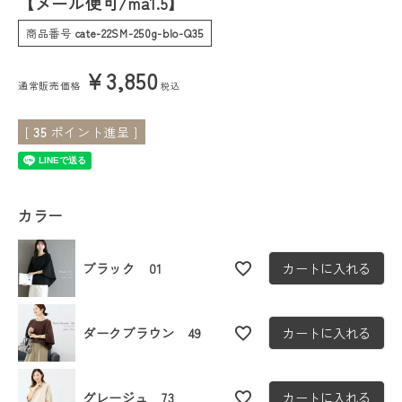
【メール便可/ma1.5】
商品番号
cate-22SM-250g-blo-Q35
会員ステージ特典プログラムについて
¥
3,850
ご利用ガイド
通常販売価格
税込
[
35
ポイント進呈 ]
カラー
ブラック 01
カートに入れる
ダークブラウン 49
カートに入れる
グレージュ 73
カートに入れる