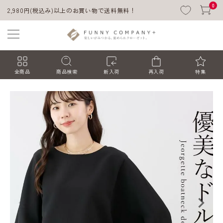
0
2,980円(税込み)以上のお買い物で送料無料！
全商品
商品検索
新入荷
再入荷
特集
ACCOUNT MENU
ようこそ ゲスト 様
ログイン
会員登録