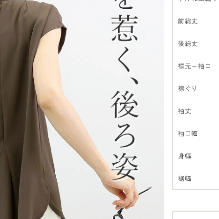
前総丈
後総丈
襟元～袖口
襟ぐり
袖丈
袖口幅
身幅
裾幅