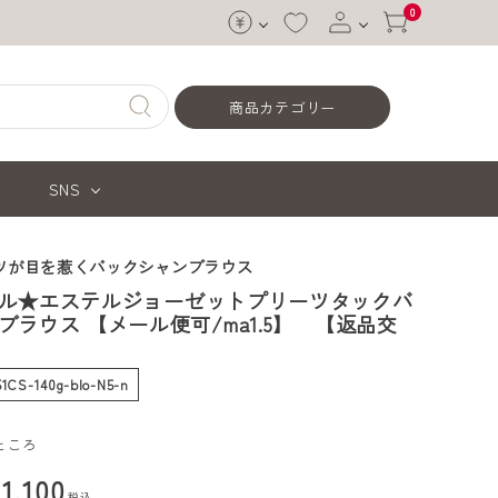
0
ログイン
商品カテゴリー
会員登録
SNS
ツが目を惹くバックシャンブラウス
ル★エステルジョーゼットプリーツタックバ
ブラウス 【メール便可/ma1.5】 【返品交
51CS-140g-blo-N5-n
ところ
¥
1,100
税込