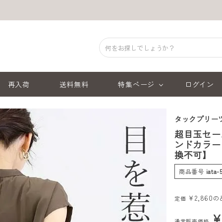
再入荷
送料無料
特集ページ
ログイン
タックプリー
超目玉セー
ンドカラー
換不可】
商品番号
iata-
¥
2,860
の
定価
通常販売価格