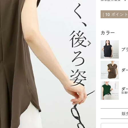
[
10
ポイント
カラー
ブ
ダ
ダ
在庫
販