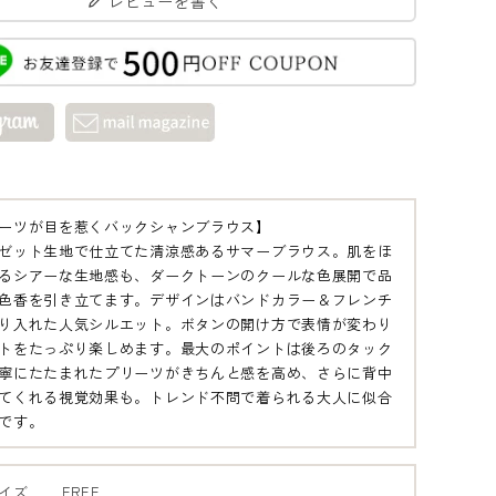
レビューを書く
ーツが目を惹くバックシャンブラウス】
ゼット生地で仕立てた清涼感あるサマーブラウス。肌をほ
ブラ
るシアーな生地感も、ダークトーンのクールな色展開で品
0
色香を引き立てます。デザインはバンドカラー＆フレンチ
り入れた人気シルエット。ボタンの開け方で表情が変わり
トをたっぷり楽しめます。最大のポイントは後ろのタック
寧にたたまれたプリーツがきちんと感を高め、さらに背中
てくれる視覚効果も。トレンド不問で着られる大人に似合
です。
イズ
FREE