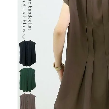
ログイン
会員登録
超目玉
セール
¥
1,10
★エス
0
テルジ
ョーゼ
(税込)
ットプ
リーツ
タック
バンド
カラー
レディーストップス
ブラウ
レディースボトムス
ス
【メー