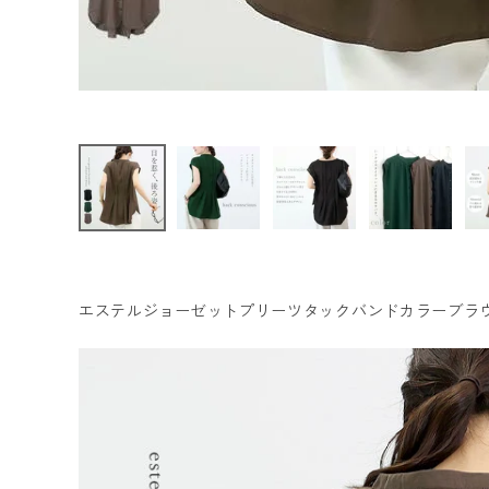
ファッション雑貨
ル便
可/ma
1.5】
【返
会員ステージ特典プログラムについて
品交換
不可】
ご利用ガイド
エステルジョーゼットプリーツタックバンドカラーブラ