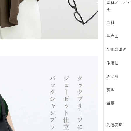
素材／ディテ
ル
素材
生産国
生地の厚さ
伸縮性
透け感
裏地
重量
洗濯表記