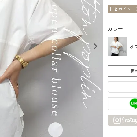
[
12
ポイント進
カラー
オ
販