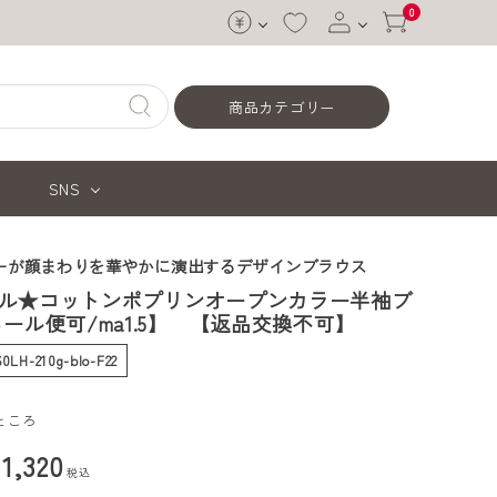
0
ログイン
商品カテゴリー
会員登録
SNS
ーが顔まわりを華やかに演出するデザインブラウス
ル★コットンポプリンオープンカラー半袖ブ
メール便可/ma1.5】 【返品交換不可】
60LH-210g-blo-F22
ところ
¥
1,320
税込