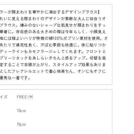
ラーが顔まわりを華やかに演出するデザインブラウス】
れいに見える襟まわりのデザインが素敵な大人に似合うオ
ブラウス。嫌みのないシャープな肌見せが顔まわりをすっ
華奢に。存在感のある大きめの襟は今年らしく、小顔見え
地には程よいハリが特徴の綿100％ポプリン素材を使用。さ
あたりで通気性良く、汗ばむ季節も快適に。体に貼りつか
ディーラインもカモフラージュしてくれます。フロントと
プリーツタックをあしらいきちんと感をアップ。切替を高
定することで目線が上がり、スタイルアップ効果もありま
オフ
としたフレアシルエットで着心地楽ちん、オンにもオフに
ト 
優秀な一着です。
イズ
FREE/M
70cm
75cm