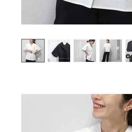
ファッション雑貨
1.5】
【返
品交換
不可】
会員ステージ特典プログラムについて
ご利用ガイド