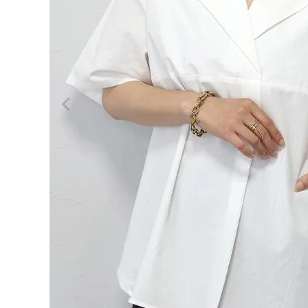
ログイン
会員登録
超目玉
セール
¥
1,32
★コッ
0
トンポ
プリン
(税込)
オープ
ンカラ
ー半袖
ブラウ
ス
レディーストップス
【メー
レディースボトムス
ル便
可/ma