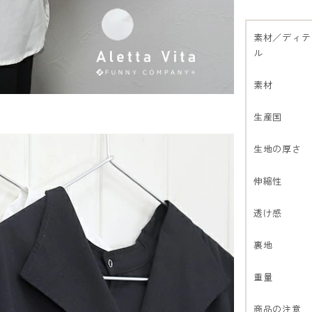
素材／ディテ
ル
素材
生産国
生地の厚さ
伸縮性
透け感
裏地
重量
商品の注意