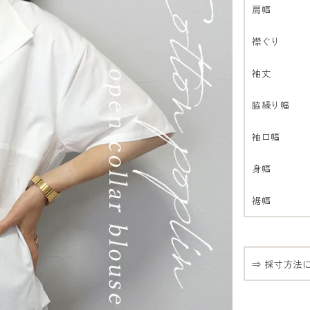
肩幅
襟ぐり
袖丈
脇繰り幅
袖口幅
身幅
裾幅
⇒ 採寸方法