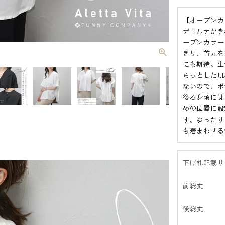
【オープンカ
デコルテがき
ープンカラー
きり、首元を
にも期待。生
らっとした肌
ないので、ボ
後ろ身頃には
めの位置に設
す。ゆったり
も着まわせる
下げ札記載サ
前総丈
後総丈