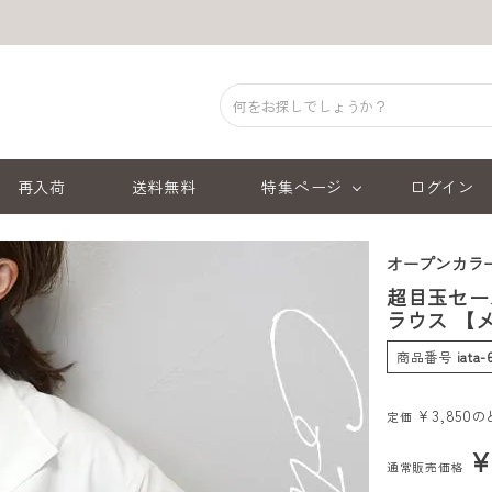
再入荷
送料無料
特集ページ
ログイン
オープンカラ
超目玉セー
ラウス 【
商品番号
iata-
¥
3,850
の
定価
通常販売価格