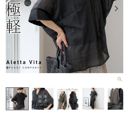
T/Cボイルス
キッパードル
マンブラウス
¥
3,300
(税込)
【メール便
可/ma1】
レディーストップス
レディースボトムス
ファッション雑貨