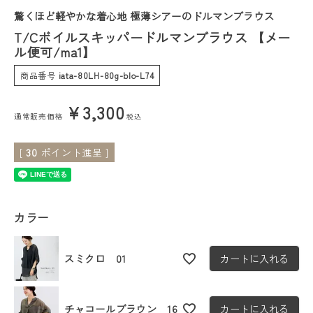
驚くほど軽やかな着心地 極薄シアーのドルマンブラウス
会員ステージ特典プログラムについて
T/Cボイルスキッパードルマンブラウス 【メー
ル便可/ma1】
ご利用ガイド
商品番号
iata-80LH-80g-blo-L74
¥
3,300
通常販売価格
税込
[
30
ポイント進呈 ]
カラー
スミクロ 01
カートに入れる
チャコールブラウン 16
カートに入れる