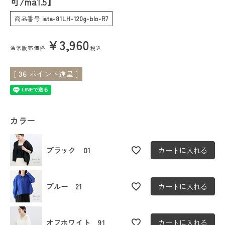
可/ma1.5】
商品番号
iata-81LH-120g-blo-R7
会員ステージ特典プログラムについて
¥
3,960
ご利用ガイド
通常販売価格
税込
[
36
ポイント進呈 ]
カラー
ブラック 01
カートに入れる
ブルー 21
カートに入れる
オフホワイト 91
カートに入れる