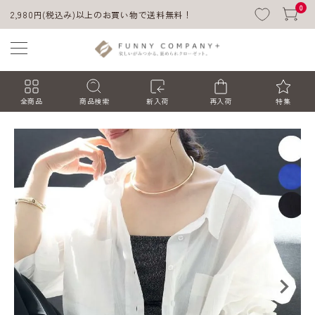
0
2,980円(税込み)以上のお買い物で送料無料！
全商品
商品検索
新入荷
再入荷
特集
ACCOUNT MENU
ようこそ ゲスト 様
ログイン
会員登録