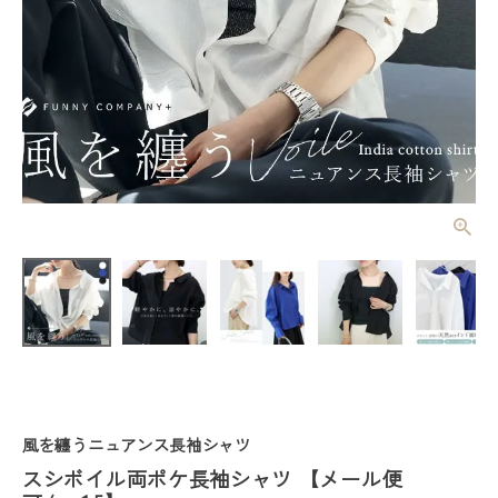
スシボイル両
ポケ長袖シャ
ツ 【メール
¥
3,960
(税込)
便可/ma1.
5】
レディーストップス
レディースボトムス
風を纏うニュアンス長袖シャツ
ファッション雑貨
スシボイル両ポケ長袖シャツ 【メール便