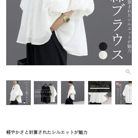
綿ボイルタッ
クプリーツ前
開き2WAYブ
¥
5,390
(税込)
ラウス 【メ
ール便可/ma
3】
レディーストップス
レディースボトムス
ファッション雑貨
軽やかさと計算されたシルエットが魅力