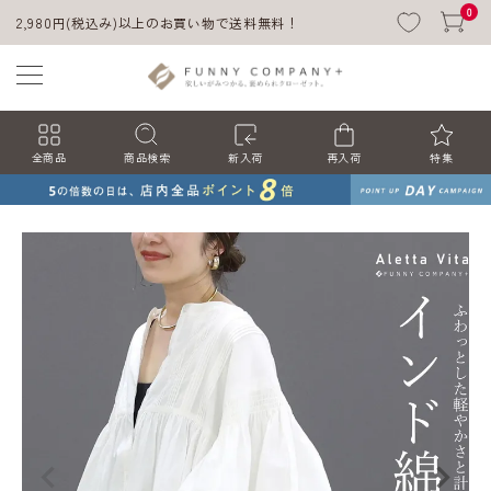
0
2,980円(税込み)以上のお買い物で送料無料！
全商品
商品検索
新入荷
再入荷
特集
ACCOUNT MENU
ようこそ ゲスト 様
ログイン
会員登録