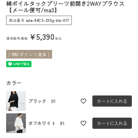
綿ボイルタックプリーツ前開き2WAYブラウス
【メール便可/ma3】
会員ステージ特典プログラムについて
商品番号
iata-84CS-230g-blo-K17
ご利用ガイド
¥
5,390
通常販売価格
税込
[
392
ポイント進呈 ]
カラー
ブラック 01
カートに入れる
オフホワイト 91
カートに入れる