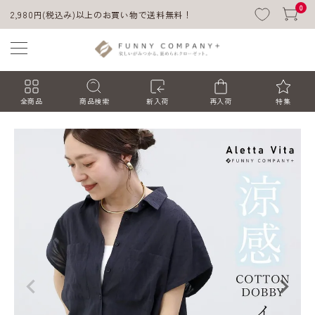
0
2,980円(税込み)以上のお買い物で送料無料！
全商品
商品検索
新入荷
再入荷
特集
ACCOUNT MENU
ようこそ ゲスト 様
ログイン
会員登録