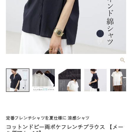
コットンドビ
ー両ポケフレ
ンチブラウス
¥
4,950
(税込)
【メール便
可/ma1.5】
レディーストップス
レディースボトムス
定番フレンチシャツを夏仕様に 涼感シャツ
ファッション雑貨
コットンドビー両ポケフレンチブラウス 【メー