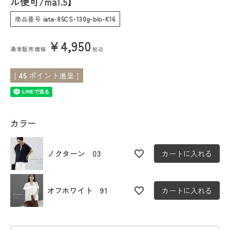
ル便可/ma1.5】
商品番号
iata-85CS-130g-blo-K16
会員ステージ特典プログラムについて
¥
4,950
ご利用ガイド
通常販売価格
税込
[
45
ポイント進呈 ]
カラー
ノクターン 03
カートに入れる
オフホワイト 91
カートに入れる