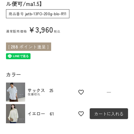
ル便可/ma1.5】
会員ステージ特典プログラムについて
商品番号
jatb-13FO-200g-blo-R11
ご利用ガイド
¥
3,960
通常販売価格
税込
[
288
ポイント進呈 ]
カラー
サックス 25
—
在庫切れ
イエロー 61
カートに入れる