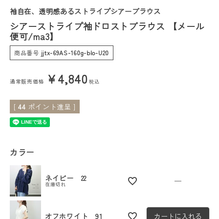
袖自在、透明感あるストライプシアーブラウス
会員ステージ特典プログラムについて
シアーストライプ袖ドロストブラウス 【メール
便可/ma3】
ご利用ガイド
商品番号
jjtx-69AS-160g-blo-U20
¥
4,840
通常販売価格
税込
[
44
ポイント進呈 ]
カラー
ネイビー 22
—
在庫切れ
オフホワイト 91
カートに入れる