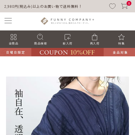
0
2,980円(税込み)以上のお買い物で送料無料！
全商品
商品検索
新入荷
再入荷
特集
ACCOUNT MENU
ようこそ ゲスト 様
ログイン
会員登録