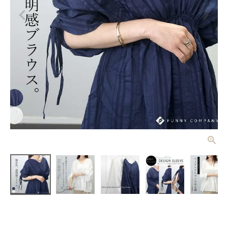
シアーストラ
イプ袖ドロス
トブラウス
¥
4,840
(税込)
【メール便
可/ma3】
レディーストップス
レディースボトムス
ファッション雑貨