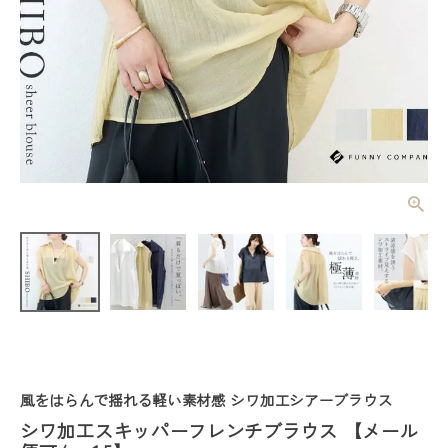
シワ加工スキ
ッパーフレン
チブラウス
¥
4,620
(税込)
【メール便
可/ma1.5】
レディーストップス
レディースボトムス
風をはらんで揺れる軽い素材感 シワ加工シアーブラウス
ファッション雑貨
シワ加工スキッパーフレンチブラウス 【メール