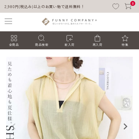
0
2,980円(税込み)以上のお買い物で送料無料！
全商品
商品検索
新入荷
再入荷
特集
ACCOUNT MENU
ようこそ ゲスト 様
ログイン
会員登録