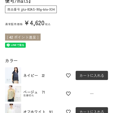
便可/ma1.5】
商品番号
jjtz-82AS-90g-blo-X34
会員ステージ特典プログラムについて
¥
4,620
ご利用ガイド
通常販売価格
税込
[
42
ポイント進呈 ]
カラー
ネイビー 22
カートに入れる
ベージュ 71
—
在庫切れ
オフホワイト 91
カートに入れる