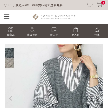
0
2,980円(税込み)以上のお買い物で送料無料！
全商品
商品検索
新入荷
再入荷
特集
ACCOUNT MENU
ようこそ ゲスト 様
ログイン
会員登録