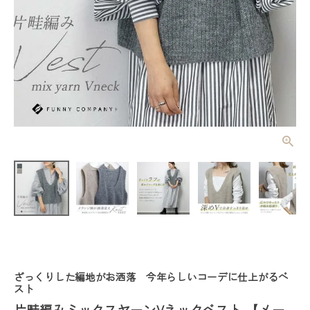
片畦編みミッ
クスヤーンV
ネックベスト
¥
3,850
(税込)
【メール便不
可】
レディーストップス
レディースボトムス
ざっくりした編地がお洒落 今年らしいコーデに仕上がるベ
ファッション雑貨
スト
片畦編みミックスヤーンVネックベスト 【メー