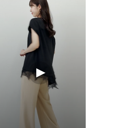
ブラック
オフ
01
ト 