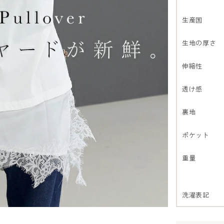
生産国
生地の厚さ
伸縮性
透け感
裏地
ポケット
重量
洗濯表記