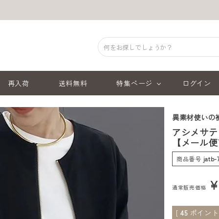
再入荷
送料無料
特集ページ
ログイン
異素材使いの
アシメサテ
【メール便可
商品番号
jatb-
通常販売価格
[
45
ポイント