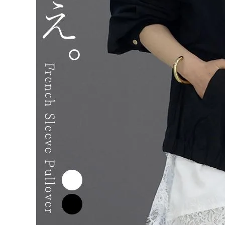
ログイン
会員登録
アシメ
サテン
¥
4,95
レース
0
レイヤ
ードフ
(税込)
レンチ
プルオ
ーバー
【メー
ル便
レディーストップス
可/ma
レディースボトムス
2】