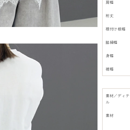
肩幅
裄丈
襟付け根幅
脇繰幅
身幅
裾幅
素材／ディテ
ル
素材