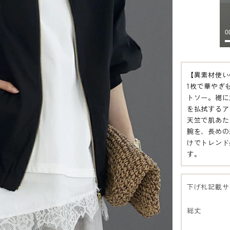
【異素材使い
1枚で華やぎ
トソー。裾に
を払拭するア
天竺で肌あた
腕を、長めの
けでトレンド
す。
下げ札記載サ
総丈