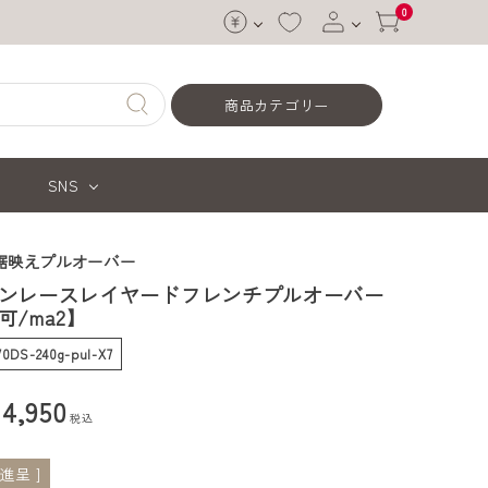
0
ログイン
商品カテゴリー
会員登録
SNS
裾映えプルオーバー
ンレースレイヤードフレンチプルオーバー
/ma2】
70DS-240g-pul-X7
¥
4,950
税込
進呈 ]