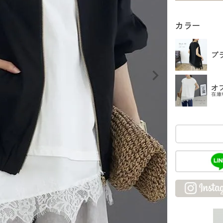
カラー
ブ
オ
在庫