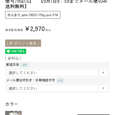
便可/ma1.5】 【9月1日9：59までメール便のみ
送料無料】
会員ステージ特典プログラムについて
商品番号
jatb-78DD-170g-pul-F18
ご利用ガイド
¥
2,970
通常販売価格
税込
[
27
ポイント進呈 ]
送料込
配送方法
(必
須)
メール便は代引き・日時指定不可
(必
須)
カラー