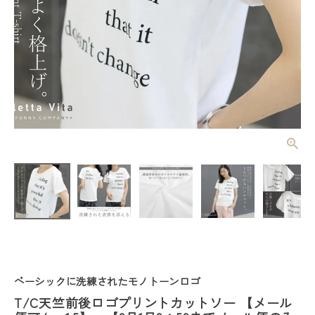
T/C天竺前後
ロゴプリント
カットソー
¥
2,970
(税込)
【メール便
可/ma1.5】
【9月1日
9：59までメ
ール便のみ送
料無料】
レディーストップス
レディースボトムス
ベーシックに洗練されたモノトーンロゴ
ファッション雑貨
T/C天竺前後ロゴプリントカットソー 【メール