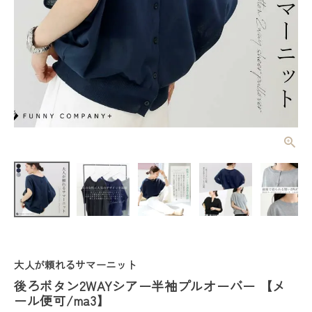
後ろボタン2
WAYシアー半
袖プルオーバ
¥
3,740
(税込)
ー 【メール
便可/ma3】
レディーストップス
レディースボトムス
大人が頼れるサマーニット
後ろボタン2WAYシアー半袖プルオーバー 【メ
ファッション雑貨
ール便可/ma3】