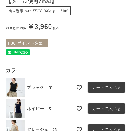
【メール便可/ma3】
商品番号
cate-55CY-260g-pul-Z102
会員ステージ特典プログラムについて
¥
3,960
ご利用ガイド
通常販売価格
税込
[
36
ポイント進呈 ]
カラー
ブラック 01
カートに入れる
ネイビー 22
カートに入れる
グレージュ 73
カートに入れる