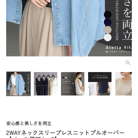
2WAYネック
スリーブレス
ニットプルオ
¥
3,960
(税込)
ーバー 【メ
ール便可/ma
3】
レディーストップス
レディースボトムス
安心感と美しさを両立
ファッション雑貨
2WAYネックスリーブレスニットプルオーバー