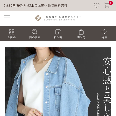
0
2,980円(税込み)以上のお買い物で送料無料！
全商品
商品検索
新入荷
再入荷
特集
ACCOUNT MENU
ようこそ ゲスト 様
ログイン
会員登録