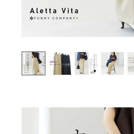
ファッション雑貨
3】
【返品
交換不
可】
会員ステージ特典プログラムについて
ご利用ガイド