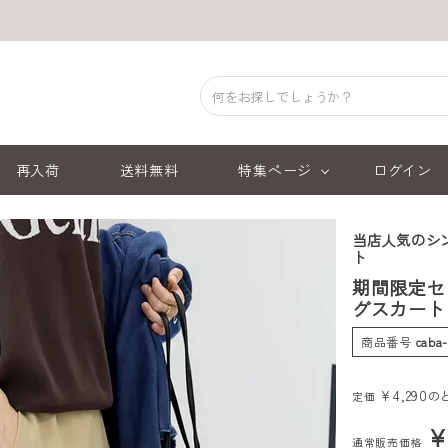
再入荷
送料無料
特集ページ
ログイン
当店人気のシ
ト
期間限定セ
グスカート
商品番号
caba
¥
4,290
の
定価
通常販売価格