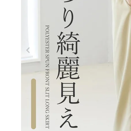
ログイン
会員登録
期間限
定セー
¥
1,10
ル★エ
0
ステル
スパン
(税込)
フロン
トスリ
ットロ
ングス
カート
レディーストップス
【メー
レディースボトムス
ル便
可/ma