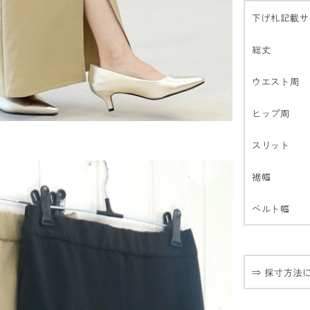
下げ札記載サ
総丈
ウエスト周
ヒップ周
スリット
裾幅
ベルト幅
⇒ 採寸方法