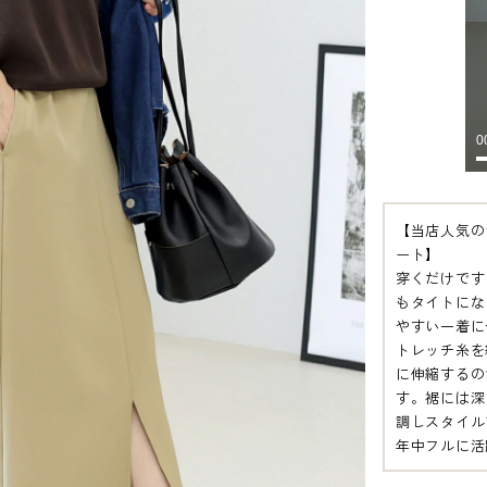
【当店人気の
ート】
穿くだけです
もタイトにな
やすい一着に
トレッチ糸を
に伸縮するの
す。裾には深
調しスタイル
年中フルに活