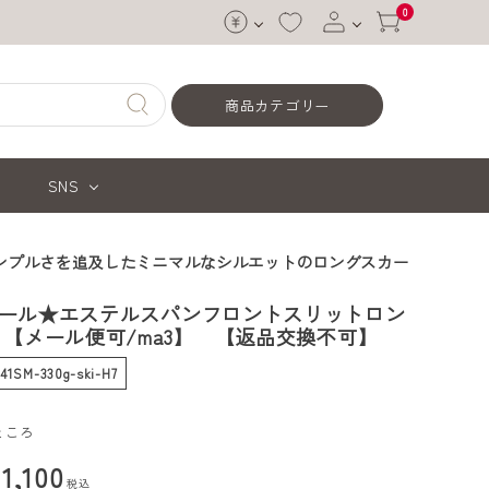
0
ログイン
商品カテゴリー
会員登録
SNS
ンプルさを追及したミニマルなシルエットのロングスカー
ール★エステルスパンフロントスリットロン
 【メール便可/ma3】 【返品交換不可】
-41SM-330g-ski-H7
ところ
¥
1,100
税込