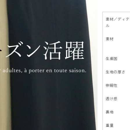
素材／ディテ
ル
素材
生産国
生地の厚さ
伸縮性
透け感
裏地
重量