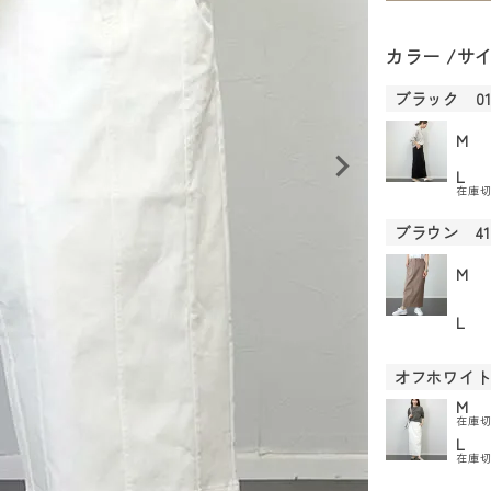
カラー
サ
ブラック 0
M
L
在庫
ブラウン 41
M
L
オフホワイト
M
在庫
L
在庫