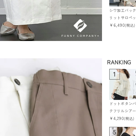
シワ加工バッ
リットサロペ
¥
6,490
【メール便可/
(税込)
a3】
RANKING
1
ドットボタン
クフリルシア
¥
4,290
ラウス 【メー
(税込)
便可/ma1.5】
5