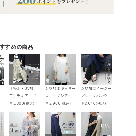
すすめの商品
【撥水・UV加
シワ加工ギャザー
シワ加工イージー
デザ
工】ティアードロ
スリーブシアーブ
プリーツパンツ
¥
5,390
¥
3,960
¥
2,640
ングスカート
ラウス 【メール
【メール便可/m
(税込)
(税込)
(税込)
m
【メール便可/m
便可/ma3】
a3】
a3】