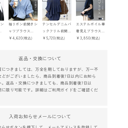
トン
袖リボン前開きシ
テンセルデニムバ
エステルボイル華
ね
ャツブラウス
ックフリル前開き
奢見えブラウス
¥
4,620
¥
5,720
¥
3,850
クト
【メール便可/m
ブラウス 【メー
【メール便可/m
(税込)
(税込)
(税込)
便
a1.5】
ル便可/ma3】■
a1】
■予約■■9月上
返品・交換について
旬発送予定 8月
6日午前10時予約
質につきましては、万全を期しておりますが、万一不
販売開始
などがございましたら、商品到着後7日以内にお知ら
い。返品・交換につきましても、商品到着後7日以
用に限り可能です。詳細は
ご利用ガイド
をご確認くだ
入荷お知らせメールについて
知らせボタンを押下して、メールアドレスを登録して