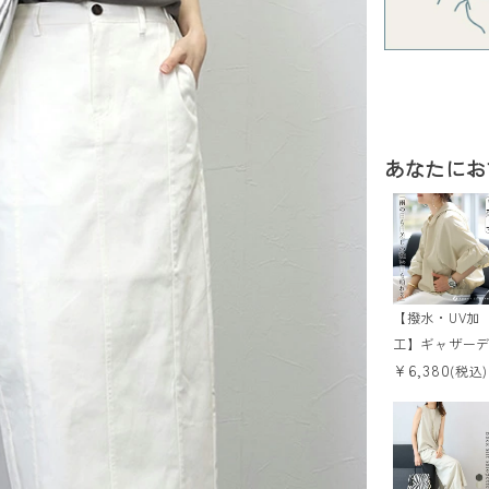
あなたにお
【撥水・UV加
工】ギャザー
¥
6,380
インパーカー
(税込)
【メール便可/
a3】