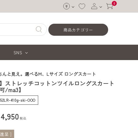
0
ログイン
商品カテゴリー
会員登録
SNS
ちんと見え。選べるM、Lサイズ ロングスカート
】ストレッチコットンツイルロングスカート
可/ma3】
-52LR-410g-ski-OOO
¥
4,950
税込
進呈 ]