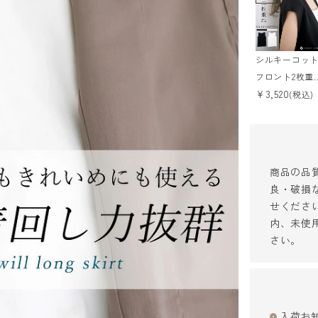
シルキーコッ
フロント2枚重
¥
3,520
スクエアタン
(税込)
ップ 【メール
可/ma1.5】
商品の品
良・破損
せくださ
内、未使
さい。
入荷お