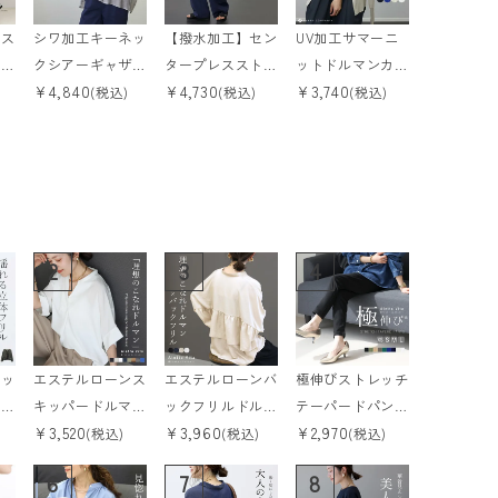
クス
シワ加工キーネッ
【撥水加工】セン
UV加工サマーニ
ット
クシアーギャザー
タープレスストレ
ットドルマンカー
¥
4,840
¥
4,730
¥
3,740
m
ブラウス 【メー
ートパンツ 【メ
ディガン 【メー
(税込)
(税込)
(税込)
ル便可/ma3】
ール便不可】
ル便可/ma3】
2
3
4
バッ
エステルローンス
エステルローンバ
極伸びストレッチ
ーブ
キッパードルマン
ックフリルドルマ
テーパードパンツ
¥
3,520
¥
3,960
¥
2,970
ル
ブラウス 【メー
ンブラウス 【メ
【メール便可/m
(税込)
(税込)
(税込)
ル便可/ma1.5】
ール便可/ma1.
a3】
6
7
8
5】