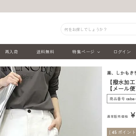
再入荷
送料無料
特集ページ
ログイン
楽、しかもき
【撥水加工
【メール便
商品番号
caba
通常販売価格
[
45
ポイント