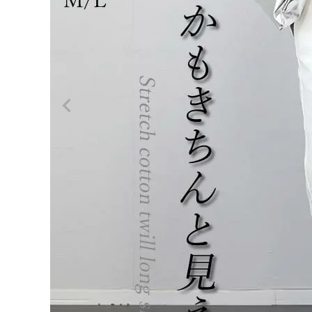
ログイン
会員登録
【撥水
加工】
¥
4,95
ストレ
0
ッチコ
ットン
(税込)
ツイル
ロング
スカー
ト
【メー
レディーストップス
ル便
レディースボトムス
可/ma
3】