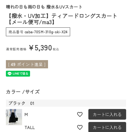
晴れの日も雨の日も 撥水＆UVスカート
会員ステージ特典プログラムについて
【撥水・UV加工】ティアードロングスカート
【メール便可/ma3】
ご利用ガイド
商品番号
caba-70SM-310g-ski-X24
¥
5,390
通常販売価格
税込
[
49
ポイント進呈 ]
カラー
サイズ
ブラック 01
M
カートに入れる
TALL
カートに入れる