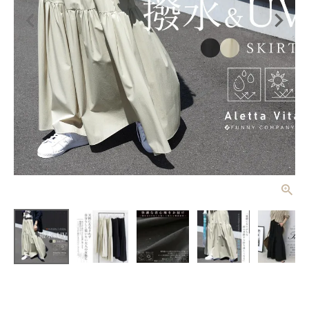
【撥水・UV
加工】ティア
ードロングス
¥
5,390
(税込)
カート 【メ
ール便可/ma
3】
レディーストップス
レディースボトムス
ファッション雑貨