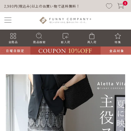
0
2,980円(税込み)以上のお買い物で送料無料！
全商品
商品検索
新入荷
再入荷
特集
ACCOUNT MENU
ようこそ ゲスト 様
ログイン
会員登録