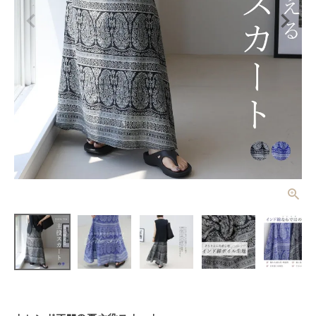
綿ボイルプリ
ントスカート
【メール便
¥
4,950
(税込)
可/ma3】
レディーストップス
レディースボトムス
ファッション雑貨