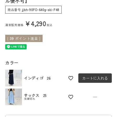
ル便不可】
商品番号
jjbh-90FO-640g-ski-F48
会員ステージ特典プログラムについて
¥
4,290
ご利用ガイド
通常販売価格
税込
[
39
ポイント進呈 ]
カラー
インディゴ 26
カートに入れる
サックス 25
—
在庫切れ