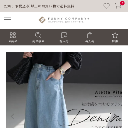
0
2,980円(税込み)以上のお買い物で送料無料！
全商品
商品検索
新入荷
再入荷
特集
ACCOUNT MENU
ようこそ ゲスト 様
ログイン
会員登録