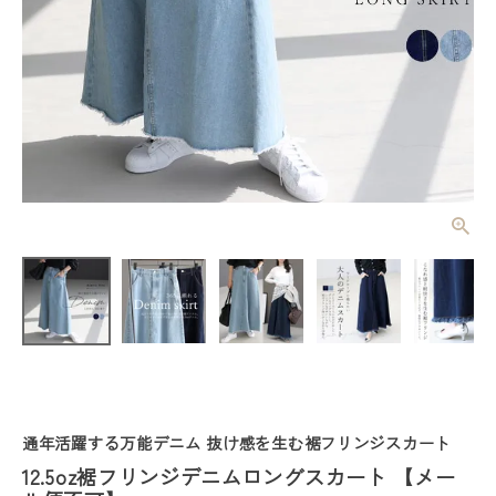
12.5oz裾フリ
ンジデニムロ
ングスカート
¥
4,290
(税込)
【メール便不
可】
レディーストップス
レディースボトムス
通年活躍する万能デニム 抜け感を生む裾フリンジスカート
ファッション雑貨
12.5oz裾フリンジデニムロングスカート 【メー