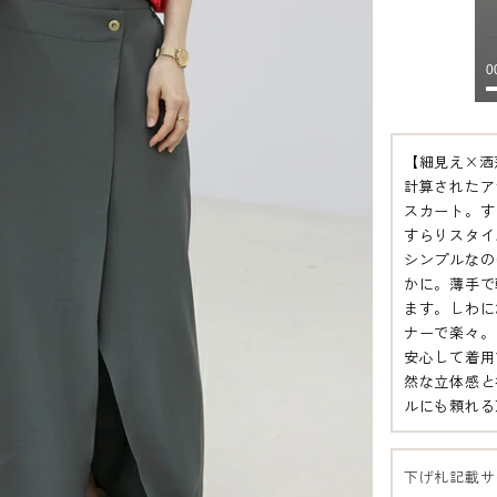
【細見え×洒
計算されたア
スカート。す
すらりスタイ
シンプルなの
かに。薄手で
ます。しわに
ナーで楽々。
安心して着用
然な立体感と
ルにも頼れる
下げ札記載サ