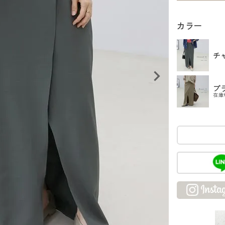
カラー
チ
ブ
在庫