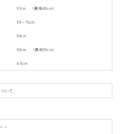
97cm （裏地40cm）
68～76cm
94cm
50cm （裏地50cm）
4.5cm
について
ィー