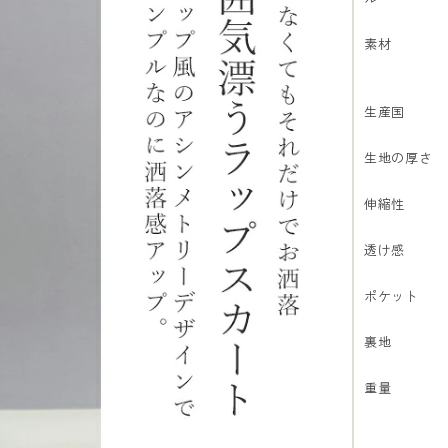
素材
生産国
生地の厚さ
伸縮性
透け感
ポケット
裏地
重量