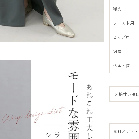
総丈
ウエスト周
ヒップ周
裾幅
ベルト幅
⇒ 採寸方法
素材／ディテ
ル