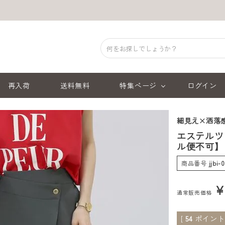
再入荷
送料無料
特集ページ
ログイン
細見え×洒落
エステルツ
ル便不可】
商品番号
jjbi
通常販売価格
[
54
ポイント