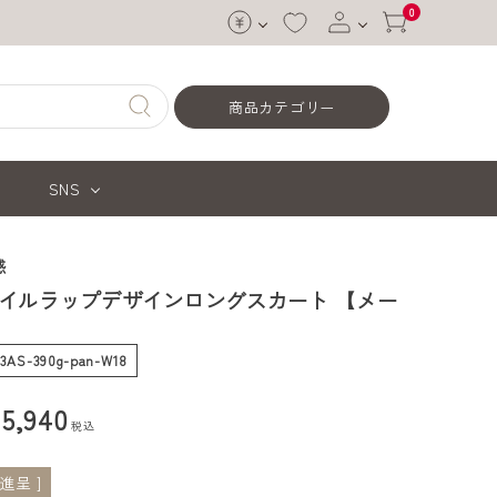
0
ログイン
商品カテゴリー
会員登録
SNS
感
イルラップデザインロングスカート 【メー
-03AS-390g-pan-W18
¥
5,940
税込
進呈 ]