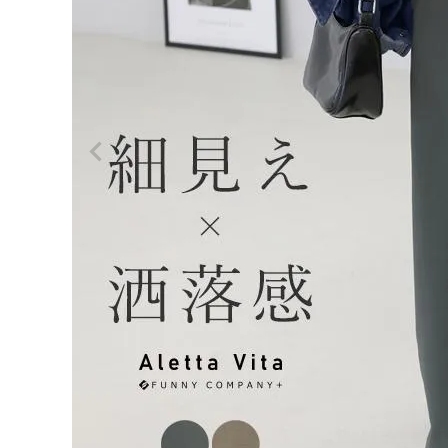
ログイン
会員登録
エステ
ルツイ
¥
5,94
ルラッ
0
プデザ
インロ
(税込)
ングス
カート
【メー
ル便不
可】
レディーストップス
レディースボトムス