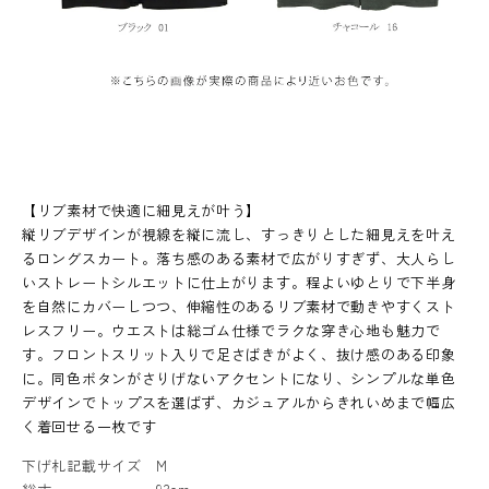
【リブ素材で快適に細見えが叶う】
縦リブデザインが視線を縦に流し、すっきりとした細見えを叶え
るロングスカート。落ち感のある素材で広がりすぎず、大人らし
いストレートシルエットに仕上がります。程よいゆとりで下半身
を自然にカバーしつつ、伸縮性のあるリブ素材で動きやすくスト
レスフリー。ウエストは総ゴム仕様でラクな穿き心地も魅力で
す。フロントスリット入りで足さばきがよく、抜け感のある印象
に。同色ボタンがさりげないアクセントになり、シンプルな単色
デザインでトップスを選ばず、カジュアルからきれいめまで幅広
く着回せる一枚です
下げ札記載サイズ
M