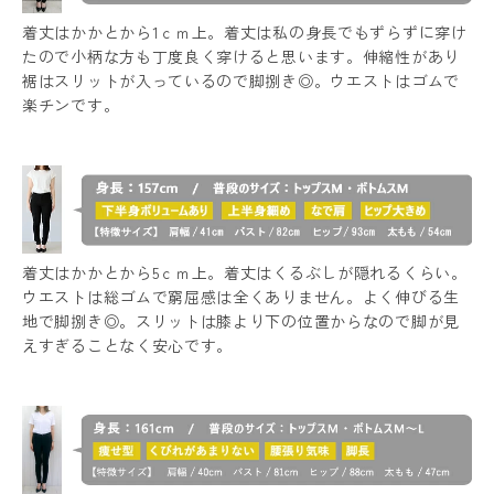
着丈はかかとから1ｃｍ上。着丈は私の身長でもずらずに穿け
たので小柄な方も丁度良く穿けると思います。伸縮性があり
裾はスリットが入っているので脚捌き◎。ウエストはゴムで
楽チンです。
着丈はかかとから5ｃｍ上。着丈はくるぶしが隠れるくらい。
ウエストは総ゴムで窮屈感は全くありません。よく伸びる生
地で脚捌き◎。スリットは膝より下の位置からなので脚が見
えすぎることなく安心です。