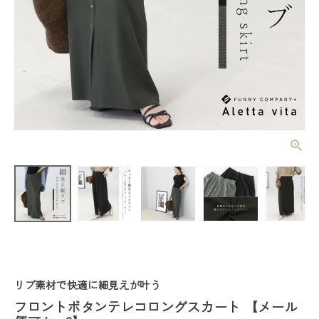
フロントボタ
ンテレコロン
グスカート
¥
4,620
(税込)
【メール便
可/ma3】
レディーストップス
レディースボトムス
リブ素材で快適に細見えが叶う
ファッション雑貨
フロントボタンテレコロングスカート 【メール