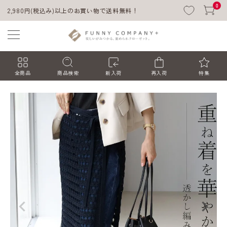
0
2,980円(税込み)以上のお買い物で送料無料！
全商品
商品検索
新入荷
再入荷
特集
ACCOUNT MENU
ようこそ ゲスト 様
ログイン
会員登録