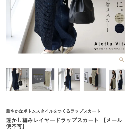
透かし編みレ
イヤードラッ
プスカート
¥
4,730
(税込)
【メール便不
可】
レディーストップス
レディースボトムス
華やかなボトムスタイルをつくるラップスカート
透かし編みレイヤードラップスカート 【メール
ファッション雑貨
便不可】