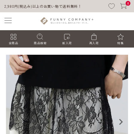
0
2,980円(税込み)以上のお買い物で送料無料！
全商品
商品検索
新入荷
再入荷
特集
ACCOUNT MENU
ようこそ ゲスト 様
ログイン
会員登録