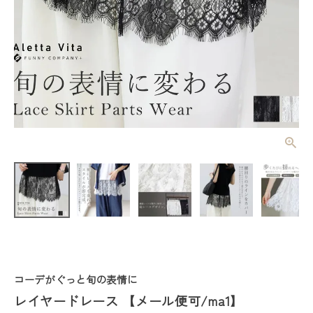
レイヤードレ
ース 【メー
ル便可/ma
¥
2,860
(税込)
1】
レディーストップス
レディースボトムス
コーデがぐっと旬の表情に
ファッション雑貨
レイヤードレース 【メール便可/ma1】