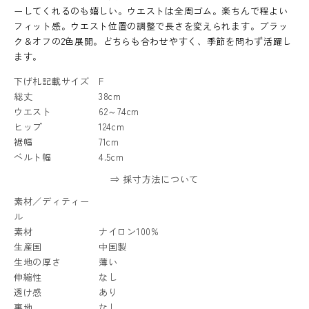
ーしてくれるのも嬉しい。ウエストは全周ゴム。楽ちんで程よい
フィット感。ウエスト位置の調整で長さを変えられます。ブラッ
ク＆オフの2色展開。どちらも合わせやすく、季節を問わず活躍し
ます。
下げ札記載サイズ
F
総丈
38cm
ウエスト
62～74cm
ヒップ
124cm
裾幅
71cm
ベルト幅
4.5cm
⇒ 採寸方法について
素材／ディティー
ル
素材
ナイロン100%
生産国
中国製
生地の厚さ
薄い
伸縮性
なし
透け感
あり
裏地
なし