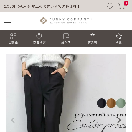
0
2,980円(税込み)以上のお買い物で送料無料！
全商品
商品検索
新入荷
再入荷
特集
ACCOUNT MENU
ようこそ ゲスト 様
ログイン
会員登録