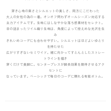
穿き心地の楽さとシルエットの美しさ、両方にこだわった
大人の女性の為の一着。オンオフ問わずオールシーズン対応する
主力アイテムです。生地にはしなやかな落ち感素材をセレクト。
目の詰まったツイル織り生地は、角度によって控えめな光沢を生
み
きれいめコーデにも合わせやすい。シルエットはほどよいゆとり
を持たせた
広がりすぎないセミワイド。裾に向かってすとんとしたストレー
トラインを描き
穿くだけで美脚に。センタープレスが脚長効果を期待させるアク
セントに
なっています。ベーシックで毎日のコーデに頼れる有能ボトム。