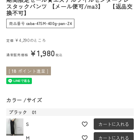
スタックパンツ 【メール便可/ma3】 【返品交
換不可】
会員ステージ特典プログラムについて
商品番号
caba-47SM-400g-pan-Z4
ご利用ガイド
¥
4,290
のところ
定価
¥
1,980
通常販売価格
税込
[
18
ポイント進呈 ]
カラー
サイズ
ブラック 01
S
カートに入れる
M
カートに入れる