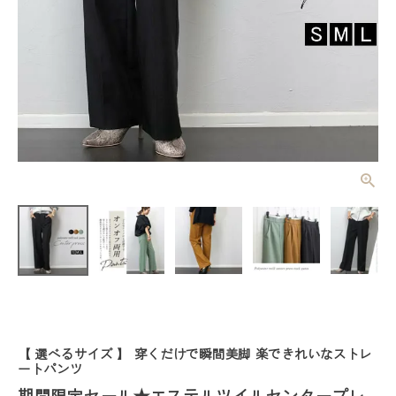
期間限定セー
ル★エステル
ツイルセンタ
¥
1,980
(税込)
ープレスタッ
クパンツ
【メール便
可/ma3】
【返品交換不
可】
レディーストップス
レディースボトムス
【 選べるサイズ 】 穿くだけで瞬間美脚 楽できれいなストレ
ファッション雑貨
ートパンツ
期間限定セール★エステルツイルセンタープレ