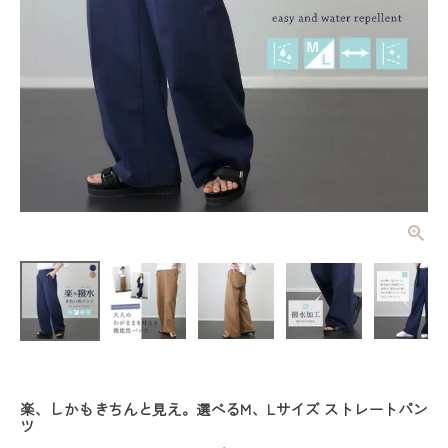
【撥水加工】
センタープレ
スストレート
¥
4,730
(税込)
パンツ 【メ
ール便不可】
レディーストップス
レディースボトムス
楽、しかもきちんと見え。選べるM、Lサイズ ストレートパン
ファッション雑貨
ツ