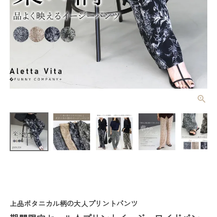
期間限定セー
ル★プリント
イージーワイ
¥
1,760
(税込)
ドパンツ
【メール便
可/ma3】
【返品交換不
可】
レディーストップス
レディースボトムス
ファッション雑貨
上品ボタニカル柄の大人プリントパンツ