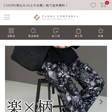
0
2,980円(税込み)以上のお買い物で送料無料！
全商品
商品検索
新入荷
再入荷
特集
ACCOUNT MENU
ようこそ ゲスト 様
ログイン
会員登録