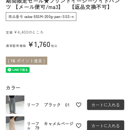
期間限定セール★プリントイージーワイドパン
ツ 【メール便可/ma3】 【返品交換不可】
会員ステージ特典プログラムについて
商品番号
caba-55SM-200g-pan-SSS-n
ご利用ガイド
¥
4,400
のところ
定価
¥
1,760
通常販売価格
税込
[
16
ポイント進呈 ]
カラー
リーフ ブラック 01
カートに入れる
リーフ キャメルベージ
カートに入れる
ュ 79