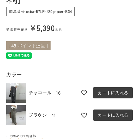
不可】
商品番号
caba-57LR-420g-pan-B34
会員ステージ特典プログラムについて
¥
5,390
ご利用ガイド
通常販売価格
税込
[
49
ポイント進呈 ]
カラー
チャコール 16
カートに入れる
ブラウン 41
カートに入れる