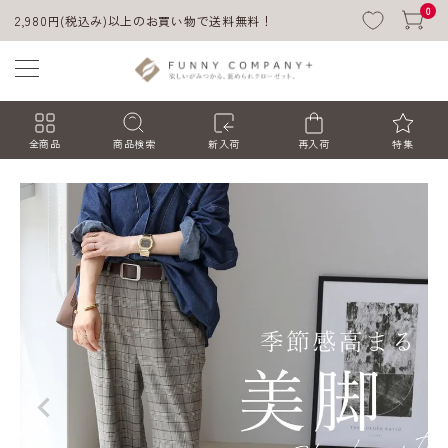
0
2,980円(税込み)以上のお買い物で送料無料！
全商品
商品検索
新入荷
再入荷
特集
ACCOUNT MENU
ようこそ ゲスト 様
ログイン
会員登録