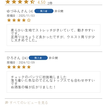
4.50
2
ゆづみん
4
非公開
購入者
投稿日
2025/11/03
柔らかい生地でストレッチがきいていて、動きやすい
です。

足周りはちょうど良かったですが、ウエスト周りが少
し大きめでした。
ひろ
24
非公開
購入者
投稿日
2024/12/09
チェックのパンツに初挑戦しました

落ち着いた色なのでどんなトップスでも合わせやすい
です

お洒落の幅が広がりました！
すべてのレビューを見る