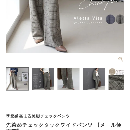
先染めチェッ
クタックワイ
ドパンツ
¥
5,390
(税込)
【メール便不
可】
レディーストップス
レディースボトムス
季節感高まる美脚チェックパンツ
ファッション雑貨
先染めチェックタックワイドパンツ 【メール便