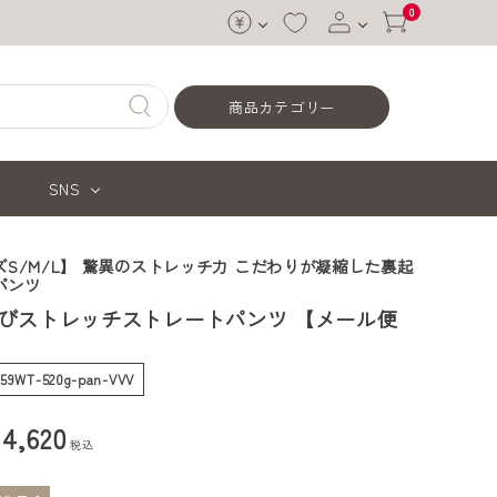
0
ログイン
商品カテゴリー
会員登録
SNS
S/M/L】 驚異のストレッチ力 こだわりが凝縮した裏起
パンツ
びストレッチストレートパンツ 【メール便
-59WT-520g-pan-VVV
¥
4,620
税込