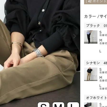
[
42
ポイント
カラー
サ
ブラック 0
S
在庫
M
在庫
L
シナモン 4
S
在庫
M
在庫
L
在庫
オフホワイト
S