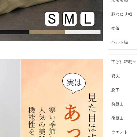
膝わたり幅
裾幅
ベルト幅
下げ札記載サ
総丈
股下
前股上
後股上
ウエスト