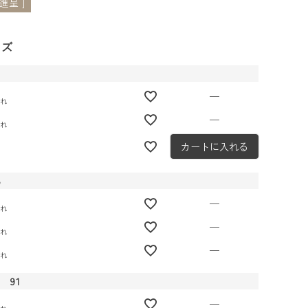
進呈 ]
イズ
1
—
切れ
—
切れ
カートに入れる
8
—
切れ
—
切れ
—
切れ
 91
—