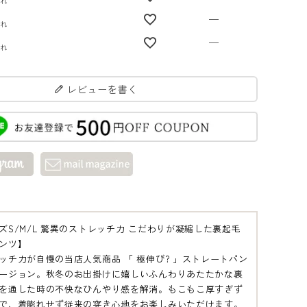
切れ
—
切れ
—
切れ
レビューを書く
ズS/M/L 驚異のストレッチ力 こだわりが凝縮した裏起毛
ンツ】
ッチ力が自慢の当店人気商品 「 極伸び? 」ストレートパン
ージョン。秋冬のお出掛けに嬉しいふんわりあたたかな裏
を通した時の不快なひんやり感を解消。もこもこ厚すぎず
で、着膨れせず従来の穿き心地をお楽しみいただけます。