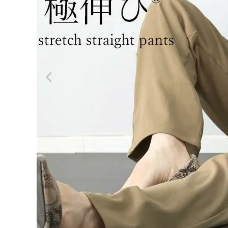
ログイン
会員登録
裏起毛
極伸び
¥
4,62
ストレ
0
ッチス
トレー
(税込)
トパン
ツ
【メー
ル便不
可】
レディーストップス
レディースボトムス