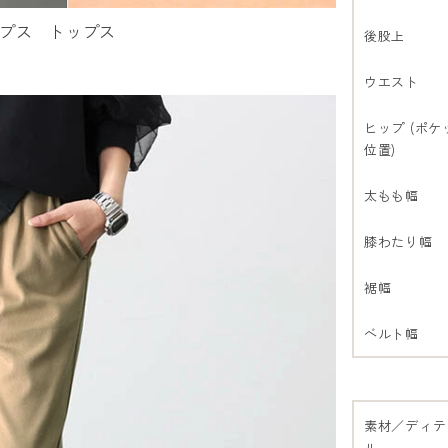
プス
トップス
後股上
ウエスト
ヒップ (ポケ
位置)
太もも幅
膝わたり幅
裾幅
ベルト幅
素材／ディテ
ル