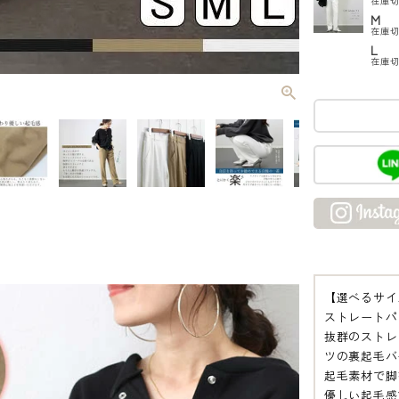
在庫
M
在庫
L
在庫
【選べるサイ
ストレートパ
抜群のストレ
ツの裏起毛バ
起毛素材で脚
優しい起毛感