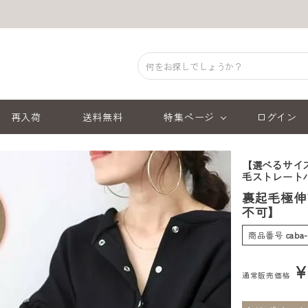
再入荷
送料無料
特集ページ
ログイン
【選べるサイズ
毛ストレート
裏起毛極伸
不可】
商品番号
caba
通常販売価格