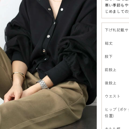
寒い季節もや
じめましての
下げ札記載サ
総丈
股下
前股上
後股上
ウエスト
ヒップ (ポケ
位置)
太もも幅