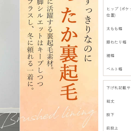
ヒップ (ポケ
位置)
太もも幅
膝わたり幅
裾幅
ベルト幅
下げ札記載サ
総丈
股下
前股上