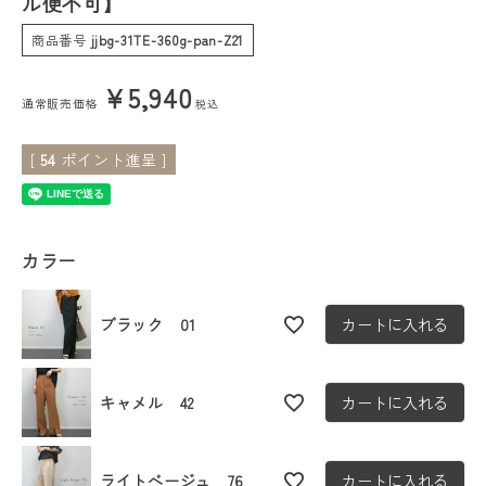
ル便不可】
商品番号
jjbg-31TE-360g-pan-Z21
会員ステージ特典プログラムについて
¥
5,940
ご利用ガイド
通常販売価格
税込
[
54
ポイント進呈 ]
カラー
ブラック 01
カートに入れる
キャメル 42
カートに入れる
ライトベージュ 76
カートに入れる