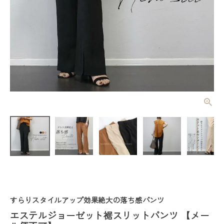
エステルジョ
ーゼット裾ス
リットパンツ
¥
5,940
(税込)
【メール便不
可】
レディーストップス
レディースボトムス
すらりスタイルアップ効果絶大の落ち感パンツ
ファッション雑貨
エステルジョーゼット裾スリットパンツ 【メー