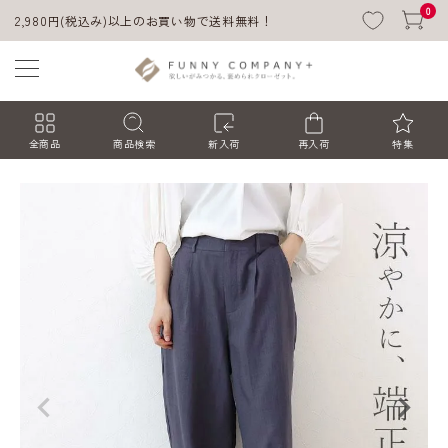
0
2,980円(税込み)以上のお買い物で送料無料！
全商品
商品検索
新入荷
再入荷
特集
ACCOUNT MENU
ようこそ ゲスト 様
ログイン
会員登録