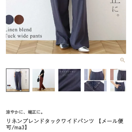
リネンブレン
ドタックワイ
ドパンツ
¥
5,940
(税込)
【メール便
可/ma3】
レディーストップス
レディースボトムス
涼やかに、端正に。
リネンブレンドタックワイドパンツ 【メール便
ファッション雑貨
可/ma3】