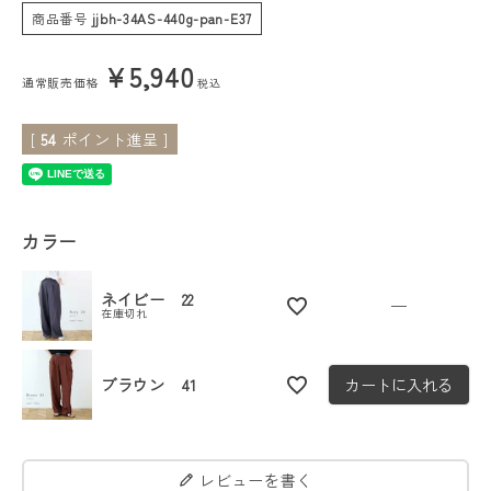
商品番号
jjbh-34AS-440g-pan-E37
会員ステージ特典プログラムについて
¥
5,940
通常販売価格
税込
ご利用ガイド
[
54
ポイント進呈 ]
カラー
ネイビー 22
—
在庫切れ
ブラウン 41
カートに入れる
レビューを書く