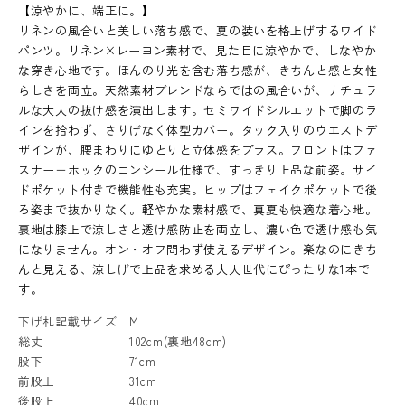
【涼やかに、端正に。】
リネンの風合いと美しい落ち感で、夏の装いを格上げするワイド
パンツ。リネン×レーヨン素材で、見た目に涼やかで、しなやか
な穿き心地です。ほんのり光を含む落ち感が、きちんと感と女性
らしさを両立。天然素材ブレンドならではの風合いが、ナチュラ
ルな大人の抜け感を演出します。セミワイドシルエットで脚のラ
インを拾わず、さりげなく体型カバー。タック入りのウエストデ
ザインが、腰まわりにゆとりと立体感をプラス。フロントはファ
スナー＋ホックのコンシール仕様で、すっきり上品な前姿。サイ
ドポケット付きで機能性も充実。ヒップはフェイクポケットで後
ろ姿まで抜かりなく。軽やかな素材感で、真夏も快適な着心地。
裏地は膝上で涼しさと透け感防止を両立し、濃い色で透け感も気
になりません。オン・オフ問わず使えるデザイン。楽なのにきち
んと見える、涼しげで上品を求める大人世代にぴったりな1本で
す。
下げ札記載サイズ
M
総丈
102cm(裏地48cm)
股下
71cm
前股上
31cm
後股上
40cm