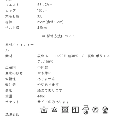
ウエスト
68～72cm
ヒップ
100cm
太もも幅
33cm
裾幅
25cm(裏地30cm)
ベルト幅
4.5cm
⇒ 採寸方法について
素材／ディティー
ル
素材
表地 レーヨン70% 麻30% / 裏地 ポリエス
テル100%
生産国
中国製
生地の厚さ
やや薄い
伸縮性
ありません
透け感
ややあります
裏地
膝まであります
重量
440g
ポケット
サイドのみあります
洗濯表記