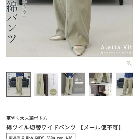
綿ツイル切替
ワイドパンツ
【メール便不
¥
4,620
(税込)
可】
レディーストップス
レディースボトムス
華やぐ大人綿ボトム
綿ツイル切替ワイドパンツ 【メール便不可】
ファッション雑貨
商品番号
jjbh-60DS-560g-pan-A38