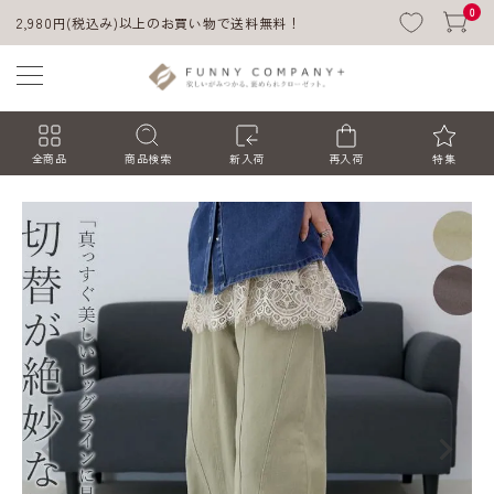
0
2,980円(税込み)以上のお買い物で送料無料！
全商品
商品検索
新入荷
再入荷
特集
ACCOUNT MENU
ようこそ ゲスト 様
ログイン
会員登録