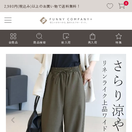
0
2,980円(税込み)以上のお買い物で送料無料！
全商品
商品検索
新入荷
再入荷
特集
ACCOUNT MENU
ようこそ ゲスト 様
ログイン
会員登録