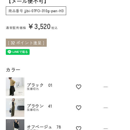
【メール便不可】
商品番号
jjbi-07FO-310g-pan-H3
会員ステージ特典プログラムについて
¥
3,520
ご利用ガイド
通常販売価格
税込
[
32
ポイント進呈 ]
カラー
ブラック 01
—
在庫切れ
ブラウン 41
—
在庫切れ
オフベージュ 78
—