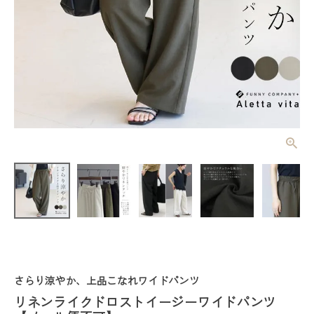
リネンライク
ドロストイー
ジーワイドパ
¥
3,520
(税込)
ンツ 【メー
ル便不可】
レディーストップス
レディースボトムス
さらり涼やか、上品こなれワイドパンツ
ファッション雑貨
リネンライクドロストイージーワイドパンツ