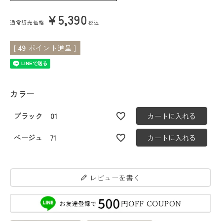
¥
5,390
会員ステージ特典プログラムについて
通常販売価格
税込
ご利用ガイド
[
49
ポイント進呈 ]
カラー
ブラック 01
カートに入れる
ベージュ 71
カートに入れる
レビューを書く