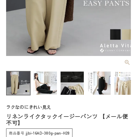
リネンライク
タックイージ
ーパンツ
¥
5,390
(税込)
【メール便不
可】
レディーストップス
ラクなのにきれい見え
レディースボトムス
リネンライクタックイージーパンツ 【メール便
不可】
ファッション雑貨
商品番号
jjbi-16AD-380g-pan-H28