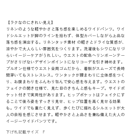
【ラクなのにきれい見え】
リネンのような軽やかさと落ち感を楽しめるワイドパンツ。ワイ
ドシルエットが脚のラインを拾わず、体型カバーしながら上品な
落ち感を演出する。リネンタッチ素材 の軽さとドライな質感が、
涼やかで大人らしい雰囲気をつくります。洗濯後もシワになりづ
らいイージーケアがうれしい。ウエストの配色ヘリンボーンテー
プがさりげないデザインポイントになりコーデを引き締めます。
プルオン仕様でウエスト全周ゴムだから、着脱がスムーズで長時
間穿いてもストレスレス。ワンタックが腰まわりに立体感をつく
り、お腹まわりをふんわり包んで安心感を与えます。ウエストの
フェイクの開き仕様で、見た目のきちんと感もキープ。サイドポ
ケット付きで実用性があります。ヒップポケットはフェイクにす
ることで後ろ姿をすっきり見せ、ヒップ位置を高く見せる効果
も。ワイドでも重たく見えず、歩くたびに揺れるシルエットが大
人の余裕を感じさせます。軽やかさと上品さを兼ね備えた大人の
イージーワイドパンツです。
下げ札記載サイズ
F