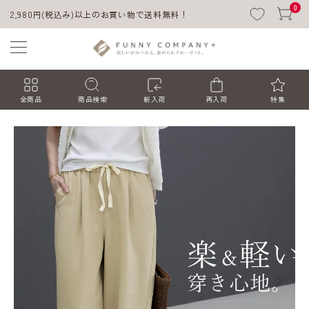
0
2,980円(税込み)以上のお買い物で送料無料！
全商品
商品検索
新入荷
再入荷
特集
ACCOUNT MENU
ようこそ ゲスト 様
ログイン
会員登録