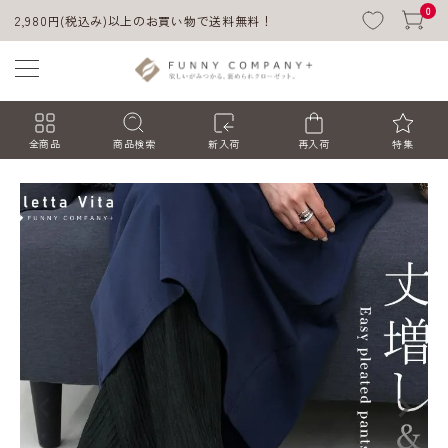
0
2,980円(税込み)以上のお買い物で送料無料！
全商品
商品検索
新入荷
再入荷
特集
ACCOUNT MENU
ようこそ ゲスト 様
ログイン
会員登録