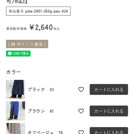
可/ma3】
商品番号
jobe-2801-250g-pan-K24
会員ステージ特典プログラムについて
¥
2,640
ご利用ガイド
通常販売価格
税込
[
24
ポイント進呈 ]
カラー
ブラック 01
カートに入れる
ブラウン 41
カートに入れる
オフベージュ 78
カートに入れる