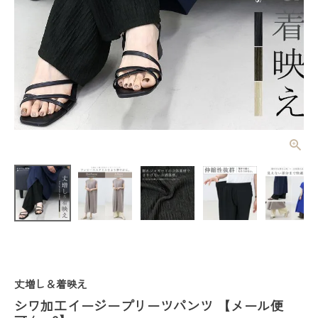
シワ加工イー
ジープリーツ
パンツ 【メ
¥
2,640
(税込)
ール便可/ma
3】
レディーストップス
レディースボトムス
丈増し＆着映え
ファッション雑貨
シワ加工イージープリーツパンツ 【メール便