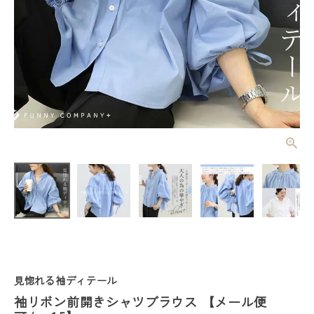
袖リボン前開
きシャツブラ
ウス 【メー
¥
4,620
(税込)
ル便可/ma1.
5】
レディーストップス
レディースボトムス
見惚れる袖ディテール
ファッション雑貨
袖リボン前開きシャツブラウス 【メール便