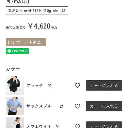
可/ma1.5】
商品番号
catd-81SM-190g-blo-L66
会員ステージ特典プログラムについて
¥
4,620
ご利用ガイド
通常販売価格
税込
[
42
ポイント進呈 ]
カラー
ブラック 01
カートに入れる
サックスブルー 24
カートに入れる
オフホワイト 91
カートに入れる