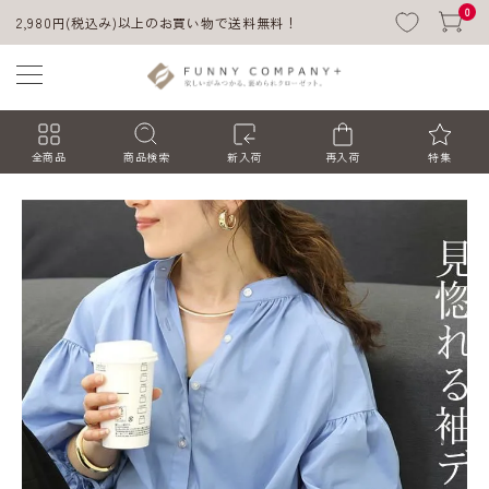
0
2,980円(税込み)以上のお買い物で送料無料！
全商品
商品検索
新入荷
再入荷
特集
ACCOUNT MENU
ようこそ ゲスト 様
ログイン
会員登録