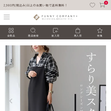
0
2,980円(税込み)以上のお買い物で送料無料！
全商品
商品検索
新入荷
再入荷
特集
ACCOUNT MENU
ようこそ ゲスト 様
ログイン
会員登録