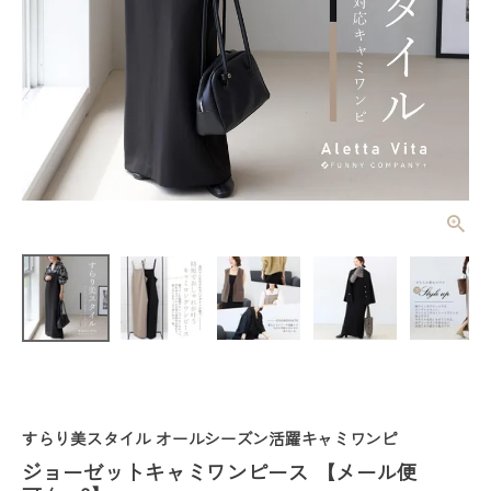
ジョーゼット
キャミワンピ
ース 【メー
¥
4,950
(税込)
ル便可/ma
3】
レディーストップス
レディースボトムス
すらり美スタイル オールシーズン活躍キャミワンピ
ファッション雑貨
ジョーゼットキャミワンピース 【メール便