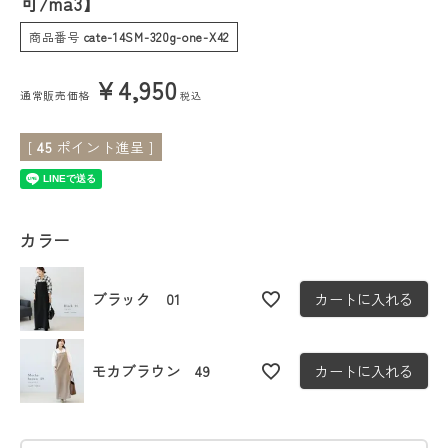
可/ma3】
商品番号
cate-14SM-320g-one-X42
会員ステージ特典プログラムについて
¥
4,950
ご利用ガイド
通常販売価格
税込
[
45
ポイント進呈 ]
カラー
ブラック 01
カートに入れる
モカブラウン 49
カートに入れる