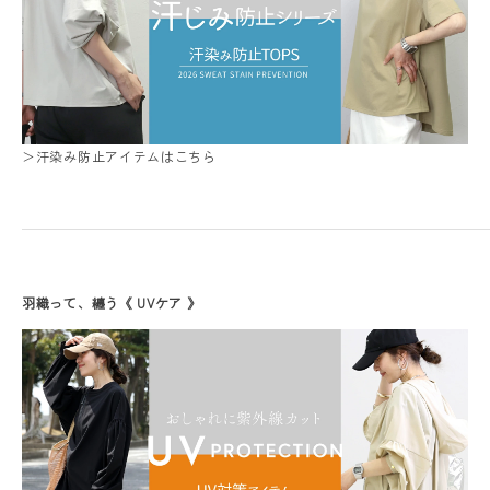
＞汗染み防止アイテムはこちら
羽織って、纏う《 UVケア 》