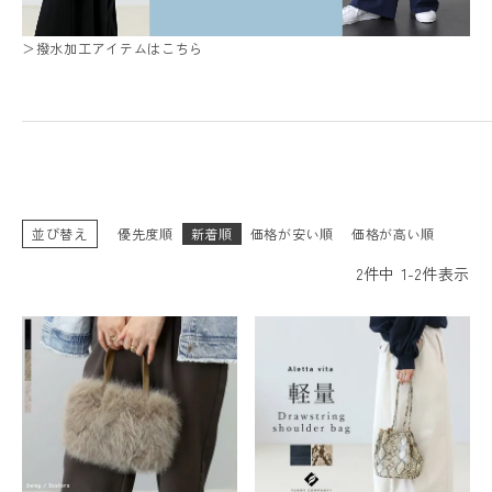
＞撥水加工アイテムはこちら
並び替え
優先度順
新着順
価格が安い順
価格が高い順
2
件中
1
-
2
件表示