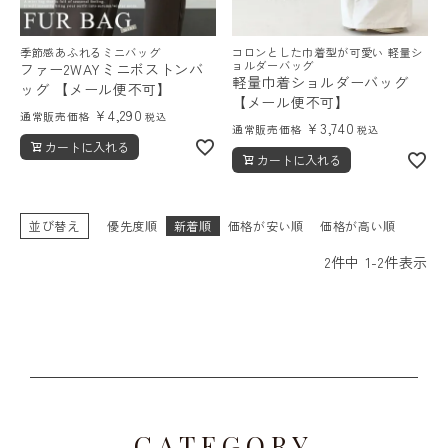
季節感あふれるミニバッグ
コロンとした巾着型が可愛い 軽量シ
ョルダーバッグ
ファー2WAYミニボストンバ
軽量巾着ショルダーバッグ
ッグ 【メール便不可】
【メール便不可】
¥
4,290
通常販売価格
税込
¥
3,740
通常販売価格
税込
カートに入れる
カートに入れる
並び替え
優先度順
新着順
価格が安い順
価格が高い順
2
件中
1
-
2
件表示
CATEGORY