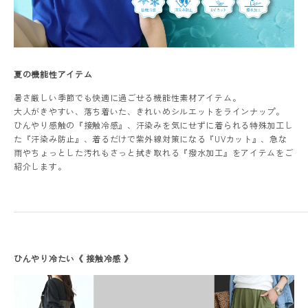
夏の機能性アイテム
暑さ厳しい季節でも快適に過ごせる機能性素材アイテム。
レディーストップス
大人がきやすい、落ち着いた、きれいめシルエットをラインナップ。
ひんやり感触の『接触冷感』、汗染みを気にせずに着られる特殊加工し
レディースボトムス
た『汗染み防止』、着るだけで紫外線対策になる『UVカット』、急な
雨やちょっとした汚れもさっと拭き取れる『撥水加工』をアイテムをご
ファッション雑貨
紹介します。
会員ステージ特典プログラムについて
ご利用ガイド
ひんやり冷たい《 接触冷感 》