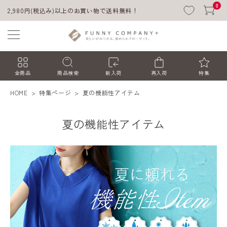
0
2,980円(税込み)以上のお買い物で送料無料！
全商品
商品検索
新入荷
再入荷
特集
HOME
特集ページ
夏の機能性アイテム
夏の機能性アイテム
ACCOUNT MENU
ようこそ ゲスト 様
ログイン
会員登録