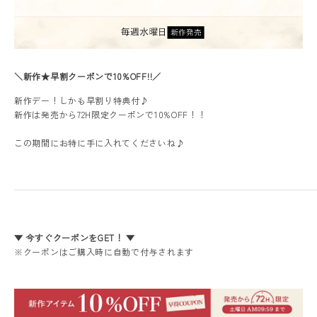
＼新作★早割クーポンで10%OFF!!／
新作デー！しかも早割り特典付♪
レディーストップス
新作は発売から72H限定クーポンで10%OFF！！
レディースボトムス
この期間にお特に手に入れてくださいね♪
ファッション雑貨
会員ステージ特典プログラムについて
▼ 今すぐクーポンをGET！ ▼
※クーポンはご購入時に自動で付与されます
ご利用ガイド