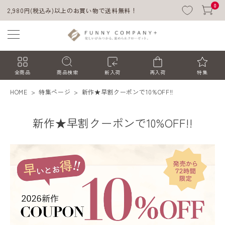
0
2,980円(税込み)以上のお買い物で送料無料！
全商品
商品検索
新入荷
再入荷
特集
HOME
特集ページ
新作★早割クーポンで10%OFF!!
新作★早割クーポンで10%OFF!!
ACCOUNT MENU
ようこそ ゲスト 様
ログイン
会員登録