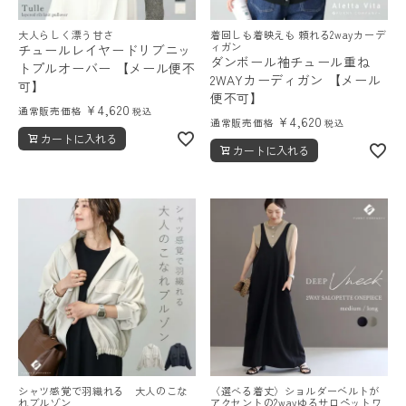
大人らしく漂う甘さ
着回しも着映えも 頼れる2wayカーデ
ィガン
チュールレイヤードリブニッ
ダンボール袖チュール重ね
トプルオーバー 【メール便不
2WAYカーディガン 【メール
可】
便不可】
¥
4,620
通常販売価格
税込
¥
4,620
通常販売価格
税込
カートに入れる
カートに入れる
シャツ感覚で羽織れる 大人のこな
〈選べる着丈〉ショルダーベルトが
れブルゾン
アクセントの2wayゆるサロペットワ