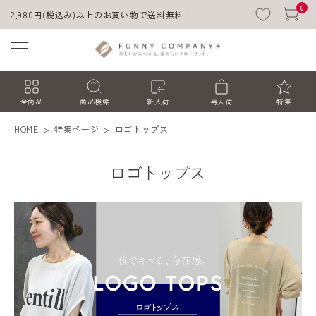
0
2,980円(税込み)以上のお買い物で送料無料！
全商品
商品検索
新入荷
再入荷
特集
HOME
特集ページ
ロゴトップス
ロゴトップス
ACCOUNT MENU
ようこそ ゲスト 様
ログイン
会員登録