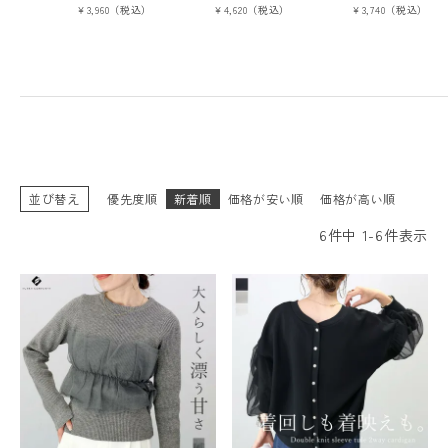
￥3,960（税込）
￥4,620（税込）
￥3,740（税込）
並び替え
優先度順
新着順
価格が安い順
価格が高い順
6
件中
1
-
6
件表示