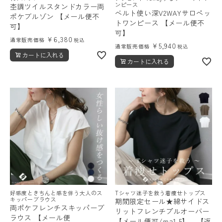
ンピース
杢調ツイルスタンドカラー両
ベルト使い深V2WAYサロペッ
ポケブルゾン 【メール便不
トワンピース 【メール便不
可】
可】
¥
6,380
通常販売価格
税込
¥
5,940
通常販売価格
税込
カートに入れる
カートに入れる
好感度ときちんと感を伴う大人のス
Tシャツ迷子を救う着痩せトップス
キッパーブラウス
期間限定セール★綿サイドス
両ポケフレンチスキッパーブ
リットフレンチプルオーバー
ラウス 【メール便
【メール便可/ma1.5】 【返