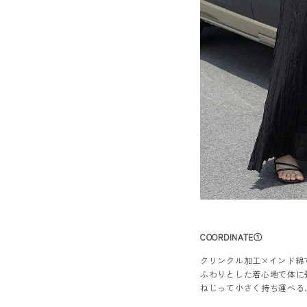
COORDINATE①
クリンクル加工×インド綿
ふわりとした着心地で体に
ねじって小さく持ち運べる