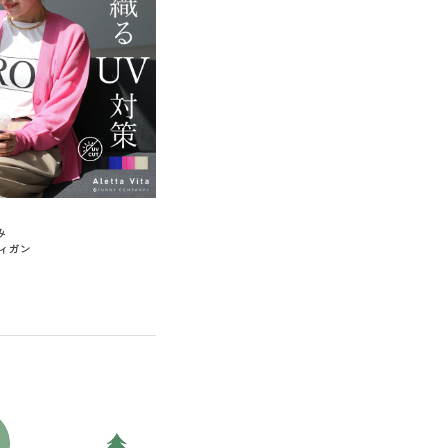
み
ィガン