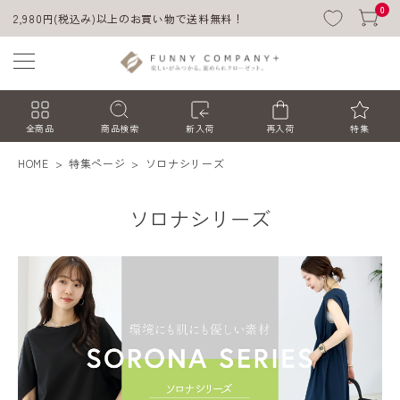
0
2,980円(税込み)以上のお買い物で送料無料！
全商品
商品検索
新入荷
再入荷
特集
HOME
特集ページ
ソロナシリーズ
ソロナシリーズ
ACCOUNT MENU
ようこそ ゲスト 様
ログイン
会員登録