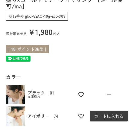
可/ma】
会員ステージ特典プログラムについて
商品番号
jjkd-82AC-10g-acc-303
ご利用ガイド
¥
1,980
通常販売価格
税込
[
18
ポイント進呈 ]
カラー
ブラック 01
—
在庫切れ
アイボリー 74
カートに入れる