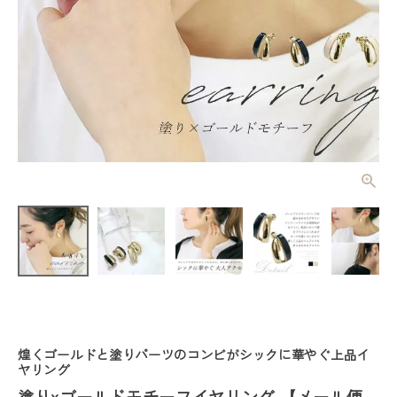
塗りxゴール
ドモチーフイ
ヤリング
¥
1,980
(税込)
【メール便
可/ma】
レディーストップス
レディースボトムス
煌くゴールドと塗りパーツのコンビがシックに華やぐ上品イ
ファッション雑貨
ヤリング
塗りxゴールドモチーフイヤリング 【メール便