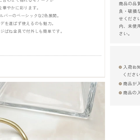
商品の品
を華やかに彩ります。
良・破損
ルバーのベーシックな2色展開。
せくださ
ーデを選ばず使えるのも魅力。
内、未使
ネジばね金具で付外しも簡単です。
さい。
入荷お
くださ
商品が
商品の