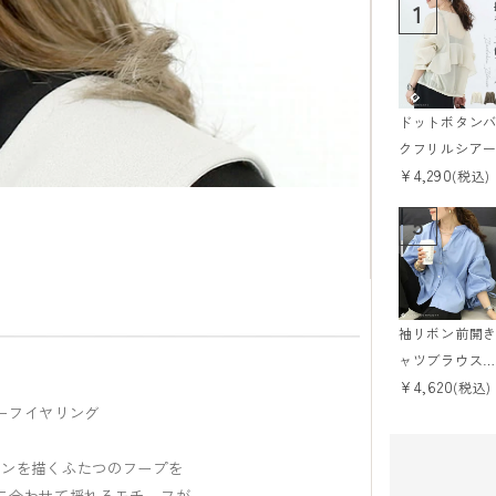
1
ドットボタン
クフリルシア
¥
4,290
ラウス 【メー
(税込)
便可/ma1.5】
5
袖リボン前開
ャツブラウス
¥
4,620
【メール便可/
(税込)
ーフイヤリング
a1.5】
インを描くふたつのフープを
に合わせて揺れるモチーフが