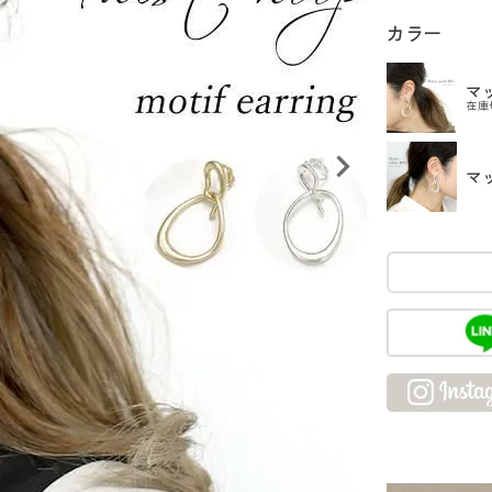
カラー
マ
在庫
マ