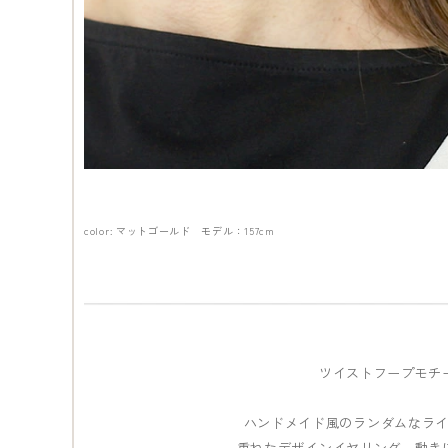
color: マットゴールド モデル：157cm
ツイストフープモチ
ハンドメイド風のランダムなラ
重ねたデザインイヤリング。動き