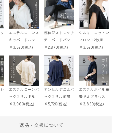
2
3
4
バッ
エステルローンス
極伸びストレッチ
シルキーコットン
ーブ
キッパードルマン
テーパードパンツ
フロント2枚重ね
¥
3,520
¥
2,970
¥
3,520
ル
ブラウス 【メー
【メール便可/m
スクエアタンクト
(税込)
(税込)
(税込)
ル便可/ma1.5】
a3】
ップ 【メール便
6
7
8
可/ma1.5】
きシ
エステルローンバ
テンセルデニムバ
エステルボイル華
ックフリルドルマ
ックフリル前開き
奢見えブラウス
¥
3,960
¥
5,720
¥
3,850
m
ンブラウス 【メ
ブラウス 【メー
【メール便可/m
(税込)
(税込)
(税込)
ール便可/ma1.
ル便可/ma3】■
a1】
5】
■予約■■9月上
返品・交換について
旬発送予定 8月
6日午前10時予約