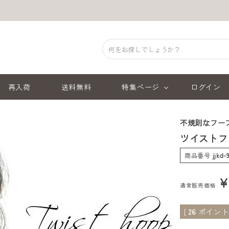
再入荷
送料無料
特集ページ
ログイン
不規則なフー
ツイストフ
商品番号
jjkd-
通常販売価格
[
26
ポイント