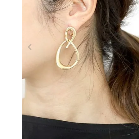
ログイン
会員登録
ツイス
トフー
¥
2,8
プモチ
60
ーフイ
ヤリン
(税込)
グ
【メー
ル便
可/m
a】
レディーストップス
レディースボトムス