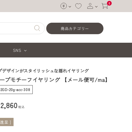
0
ログイン
商品カテゴリー
会員登録
SNS
プデザインがスタイリッシュな揺れイヤリング
ープモチーフイヤリング 【メール便可/ma】
92GD-20g-acc-308
¥
2,860
税込
進呈 ]