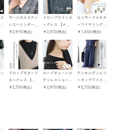
ンス
サージカルステン
ドロップラインネ
セミサークルモチ
クレ
レスヘリンボーン
ックレス 【メー
ーフイヤリング
¥
2,970
¥
2,970
¥
1,650
可/
チェーンネックレ
ル便可/ma】
【メール便可/m
(税込)
(税込)
(税込)
ス 【メール便可/
a】
ma】
ーン
ドロップモチーフ
ロープチェーンス
テンセルデニムツ
メ
ネックレス 【メ
テンレスショート
ータックワイドパ
¥
2,750
¥
2,970
¥
5,720
】
ール便可/ma】
ネックレス 【メ
ンツ 【メール便
(税込)
(税込)
(税込)
ール便可/ma】
可/ma3】