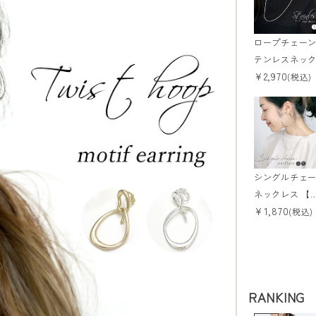
ロープチェー
テンレスネッ
¥
2,970
ス 【メール便
(税込)
ma】
シングルチェ
ネックレス 【
¥
1,870
ール便可/ma
(税込)
RANKING